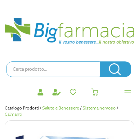
Passa
al
contenuto
Bigfarmacia
principale
Cerca
Prodotto
Cerc
prodotti
0
inseriti
Catalogo Prodotti /
Salute e Benessere
/
Sistema nervoso
/
Calmanti