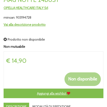
OPELLA HEALTHCARE ITALY Srl
minsan: 933194728
Vai alla descrizione prodotto
Prodotto non disponibile
Non mutuabile
Prezzo
€ 14,90
Non disponibile
Aggiungi alla wishlist
DESCRIZIONE
MODALITÀ DI SPEDIZIONE