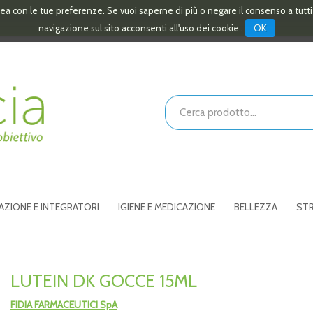
linea con le tue preferenze. Se vuoi saperne di più o negare il consenso a tutt
OK
navigazione sul sito acconsenti all'uso dei cookie .
Cerca
Prodotto
AZIONE E INTEGRATORI
IGIENE E MEDICAZIONE
BELLEZZA
STR
LUTEIN DK GOCCE 15ML
FIDIA FARMACEUTICI SpA