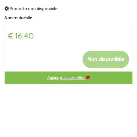
Prodotto non disponibile
Non mutuabile
Prezzo
€ 16,40
Non disponibile
Aggiungi alla wishlist