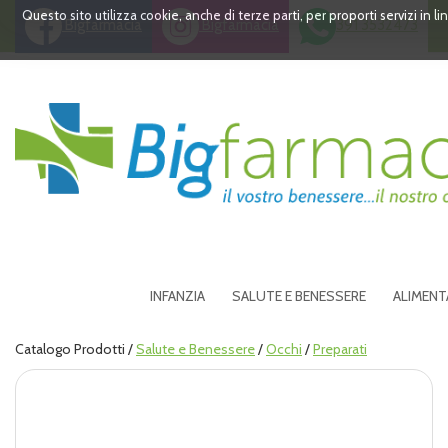
Passa
Questo sito utilizza cookie, anche di terze parti, per proporti servizi in 
Bigfarmacia
Bigfarmacia
391 3532473
al
contenuto
principale
Bigfarmacia
INFANZIA
SALUTE E BENESSERE
ALIMENT
Catalogo Prodotti /
Salute e Benessere
/
Occhi
/
Preparati