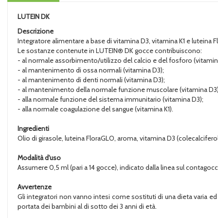
LUTEIN DK
Descrizione
Integratore alimentare a base di vitamina D3, vitamina K1 e lutein
Le sostanze contenute in LUTEIN® DK gocce contribuiscono:
- al normale assorbimento/utilizzo del calcio e del fosforo (vitamin
- al mantenimento di ossa normali (vitamina D3);
- al mantenimento di denti normali (vitamina D3);
- al mantenimento della normale funzione muscolare (vitamina D3)
- alla normale funzione del sistema immunitario (vitamina D3);
- alla normale coagulazione del sangue (vitamina K1).
Ingredienti
Olio di girasole, luteina FloraGLO, aroma, vitamina D3 (colecalciferol
Modalità d'uso
Assumere 0,5 ml (pari a 14 gocce), indicato dalla linea sul contagocce
Avvertenze
Gli integratori non vanno intesi come sostituti di una dieta varia ed
portata dei bambini al di sotto dei 3 anni di età.