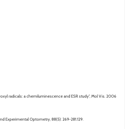
droxyl radicals: a chemiluminescence and ESR study”, Mol Vis. 2006
 and Experimental Optometry, 88(5): 269-281.129.