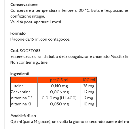
Conservazione
Conservare a temperatura inferiore ai 30 °C. Evitare l’esposizione a
confezione integra.
Validità post-apertura: 1 mesi.
Formato
Flacone da 15 ml con contagocce.
Cod.
SOOFT083
essere causa di un disturbo della coagulazione chiamato Malattia Em
Non contiene glutine.
Ingredienti
per 0,5 ml
100 ml
Luteina
0,140 mg
28 mg
Zeaxantina
0,006 mg
1,2 mg
Vitamina D3
0,010 mg (U.I. 400)
2 mg
Vitamina K1
0,050 mg
10 mg
Modalità d'uso
0,5 ml (pari a 14 gocce), una volta la giorno o secondo parere del m