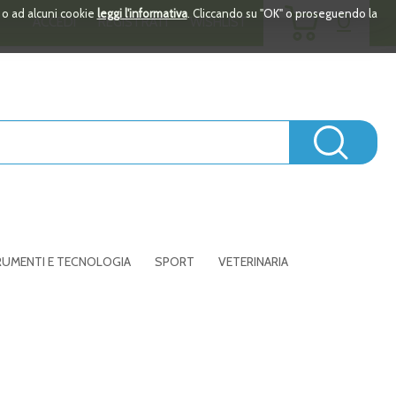
ARTICOLI
i o ad alcuni cookie
leggi l'informativa
. Cliccando su "OK" o proseguendo la
0
ACCEDI
REGISTRATI
WISHLIST
INSERITI
Cerc
UMENTI E TECNOLOGIA
SPORT
VETERINARIA