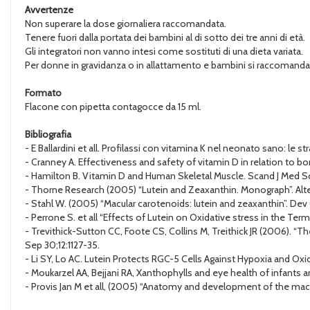
Avvertenze
Non superare la dose giornaliera raccomandata.
Tenere fuori dalla portata dei bambini al di sotto dei tre anni di età.
Gli integratori non vanno intesi come sostituti di una dieta variata.
Per donne in gravidanza o in allattamento e bambini si raccomanda d
Formato
Flacone con pipetta contagocce da 15 ml.
Bibliografia
- E Ballardini et all. Profilassi con vitamina K nel neonato sano: le s
- Cranney A. Effectiveness and safety of vitamin D in relation to bo
- Hamilton B. Vitamin D and Human Skeletal Muscle. Scand J Med Sc
- Thorne Research (2005) “Lutein and Zeaxanthin. Monograph”. Alter
- Stahl W. (2005) “Macular carotenoids: lutein and zeaxanthin”. De
- Perrone S. et all “Effects of Lutein on Oxidative stress in the Te
- Trevithick-Sutton CC, Foote CS, Collins M, Treithick JR (2006). 
Sep 30;12:1127-35.
- Li SY, Lo AC. Lutein Protects RGC-5 Cells Against Hypoxia and Oxidat
- Moukarzel AA, Bejjani RA, Xanthophylls and eye health of infants a
- Provis Jan M et all, (2005) “Anatomy and development of the macul