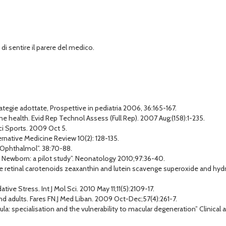
i sentire il parere del medico.
trategie adottate, Prospettive in pediatria 2006, 36:165-167.
ne health. Evid Rep Technol Assess (Full Rep). 2007 Aug;(158):1-235.
i Sports. 2009 Oct 5.
native Medicine Review 10(2): 128-135.
v Ophthalmol”. 38:70-88.
rm Newborn: a pilot study”. Neonatology 2010;97:36-40.
“The retinal carotenoids zeaxanthin and lutein scavenge superoxide and hy
ive Stress. Int J Mol Sci. 2010 May 11;11(5):2109-17.
nd adults. Fares FN.J Med Liban. 2009 Oct-Dec;57(4):261-7.
a: specialisation and the vulnerability to macular degeneration” Clinical