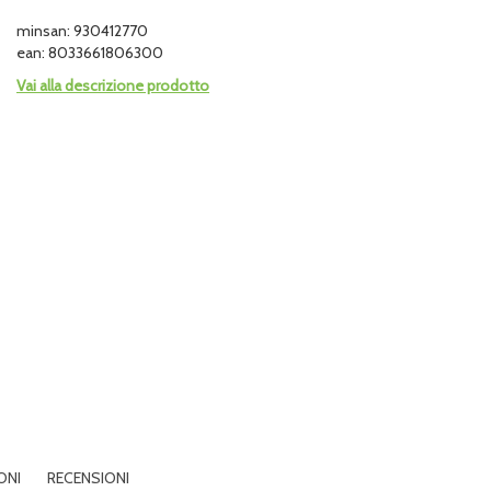
minsan: 930412770
ean: 8033661806300
Vai alla descrizione prodotto
ONI
RECENSIONI