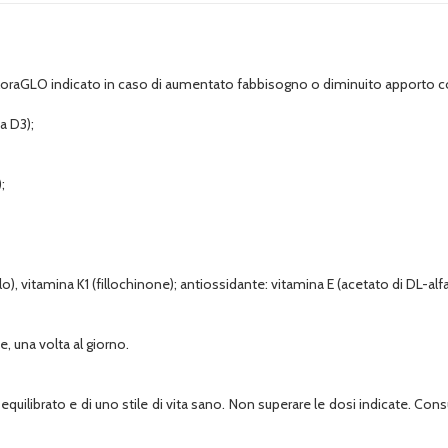
a FloraGLO indicato in caso di aumentato fabbisogno o diminuito apporto c
a D3);
;
o), vitamina K1 (fillochinone); antiossidante: vitamina E (acetato di DL-alfa
, una volta al giorno.
 equilibrato e di uno stile di vita sano. Non superare le dosi indicate. Con