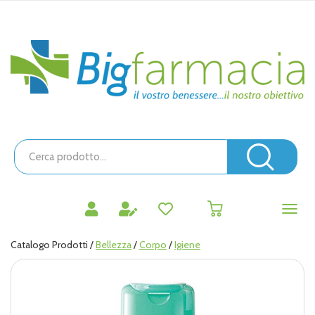
Passa
al
contenuto
Bigfarmacia
principale
Cerca
Prodotto
Cerc
prodotti
0
inseriti
Catalogo Prodotti /
Bellezza
/
Corpo
/
Igiene