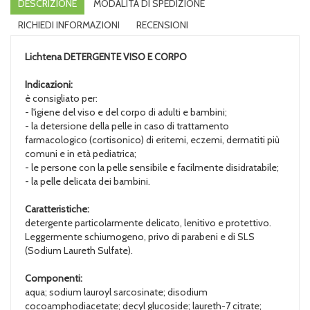
DESCRIZIONE
MODALITÀ DI SPEDIZIONE
RICHIEDI INFORMAZIONI
RECENSIONI
Lichtena
DETERGENTE VISO E CORPO
Indicazioni:
è consigliato per:
- l'igiene del viso e del corpo di adulti e bambini;
- la detersione della pelle in caso di trattamento
farmacologico (cortisonico) di eritemi, eczemi, dermatiti più
comuni e in età pediatrica;
- le persone con la pelle sensibile e facilmente disidratabile;
- la pelle delicata dei bambini.
Caratteristiche:
detergente particolarmente delicato, lenitivo e protettivo.
Leggermente schiumogeno, privo di parabeni e di SLS
(Sodium Laureth Sulfate).
Componenti:
aqua; sodium lauroyl sarcosinate; disodium
cocoamphodiacetate; decyl glucoside; laureth-7 citrate;