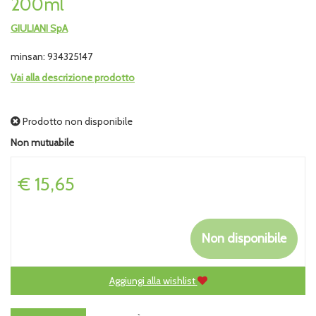
200ml
GIULIANI SpA
minsan: 934325147
Vai alla descrizione prodotto
Prodotto non disponibile
Non mutuabile
Prezzo
€ 15,65
Non disponibile
Aggiungi alla wishlist