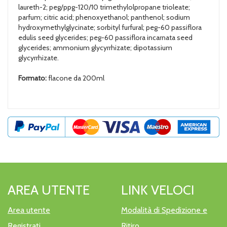
laureth-2; peg/ppg-120/10 trimethylolpropane trioleate;
parfum; citric acid; phenoxyethanol; panthenol; sodium
hydroxymethylglycinate; sorbityl furfural; peg-60 passiflora
edulis seed glycerides; peg-60 passiflora incarnata seed
glycerides; ammonium glycyrrhizate; dipotassium
glycyrrhizate.
Formato:
flacone da 200ml
AREA UTENTE
LINK VELOCI
Area utente
Modalità di Spedizione e
Registrati
Ritiro