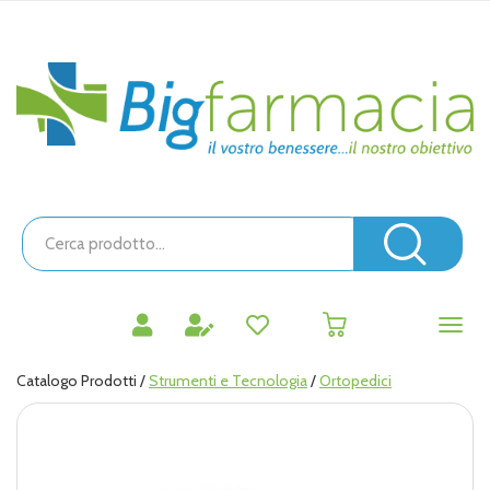
Passa
al
contenuto
Bigfarmacia
principale
Cerca
Prodotto
Cerc
prodotti
0
inseriti
Catalogo Prodotti /
Strumenti e Tecnologia
/
Ortopedici