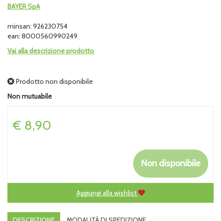
BAYER SpA
minsan: 926230754
ean: 8000560990249
Vai alla descrizione prodotto
Prodotto non disponibile
Non mutuabile
Prezzo
€ 8,90
Non disponibile
Aggiungi alla wishlist
DESCRIZIONE
MODALITÀ DI SPEDIZIONE