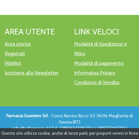
AREA UTENTE
LINK VELOCI
Area utente
Modalità di Spedizione e
Registrati
Ritiro
Wishlist
Modalità di pagamento
Iscrizione alla Newsletter
Informativa Privacy
Condizioni di Vendita
Farmacia Guerriero Srl
- Corso Nunzio Ricco 50 76016 Margherita di
Savoia (BT)
info@bigfarmacia.it
|
Tel.: 0883654339
| P.Iva: 08507240722 |
Questo sito utilizza cookie, anche di terze parti, per proporti servizi in linea
Numero R.E.A.: FG - 319112