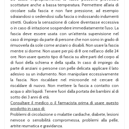
scottature anche a bassa temperatura. Permettere all'aria di
circolare sulla fascia e non fare pressione, ad esempio
sdraiandosi o sedendosi sulla fascia o indossando indumenti
stretti. Qualora la sensazione di calore diventasse eccessiva
o in caso di irritazione sospendere immediatamente l'uso. La
fascia deve essere usata con un'attenta supervisione nel
caso di impiego da parte di persone che non sono in grado di
rimuoverla da sole come anziani o disabili. Non usare la fascia
mentre si dorme. Non usare per più di 8 ore nell'arco delle 24
ore. Non usare questo tipo di fascia su altre parti del corpo al
di fuori della schiena e della spalla. In caso di impiego da
parte di anziani o persone con pelle delicata applicare il lato
adesivo su un indumento. Non manipolare eccessivamente
la fascia. Non riscaldare nel microonde nè cercare di
riscaldare di nuovo. Non mettere la fascia a contatto con
acqua o altri liquidi. Tenere fuori dalla portata dei bambini al di
sotto dei 3 anni di età.
Consultare il medico o il farmacista prima di usare questo
prodotto in caso di:
Problemi di circolazione o malattie cardiache, diabete, lesioni
nervose o sensibilità compromessa, problemi alla pelle,
artrite reumatica e gravidanza.