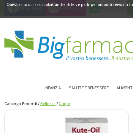
Passa
Questo sito utilizza cookie, anche di terze parti, per proporti servizi in 
Bigfarmacia
Bigfarmacia
391 3532473
al
contenuto
principale
Bigfarmacia
INFANZIA
SALUTE E BENESSERE
ALIMENT
Catalogo Prodotti /
Bellezza
/
Corpo