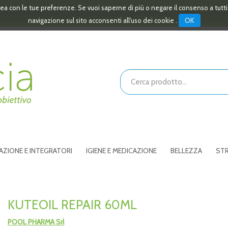
linea con le tue preferenze. Se vuoi saperne di più o negare il consenso a tutt
OK
navigazione sul sito acconsenti all'uso dei cookie .
Cerca
Prodotto
AZIONE E INTEGRATORI
IGIENE E MEDICAZIONE
BELLEZZA
STR
KUTEOIL REPAIR 60ML
POOL PHARMA Srl