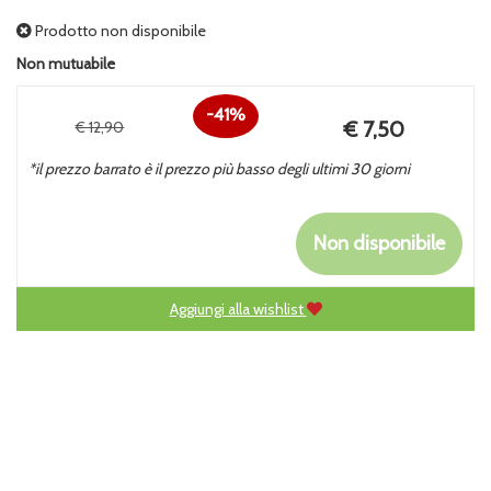
Prodotto non disponibile
Non mutuabile
41%
Prezzo
€ 7,50
€ 12,90
Sconto
scontato
*il prezzo barrato è il prezzo più basso degli ultimi 30 giorni
del
Non disponibile
Aggiungi alla wishlist