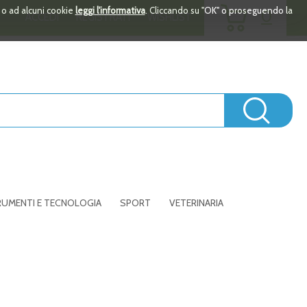
ARTICOLI
i o ad alcuni cookie
leggi l'informativa
. Cliccando su "OK" o proseguendo la
0
ACCEDI
REGISTRATI
WISHLIST
INSERITI
Cerc
UMENTI E TECNOLOGIA
SPORT
VETERINARIA