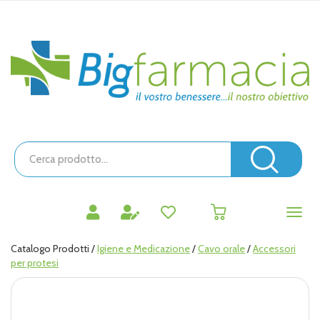
Passa
al
contenuto
Bigfarmacia
principale
Cerca
Prodotto
Cerc
prodotti
0
inseriti
Catalogo Prodotti /
Igiene e Medicazione
/
Cavo orale
/
Accessori
per protesi