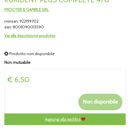
PROCTER & GAMBLE SRL
minsan: 922199702
ean: 8001090013590
Vai alla descrizione prodotto
Prodotto non disponibile
Non mutuabile
Prezzo
€ 6,50
Non disponibile
Aggiungi alla wishlist