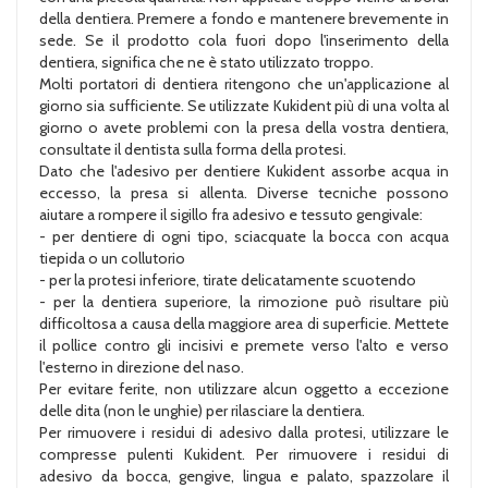
della dentiera. Premere a fondo e mantenere brevemente in
sede. Se il prodotto cola fuori dopo l'inserimento della
dentiera, significa che ne è stato utilizzato troppo.
Molti portatori di dentiera ritengono che un'applicazione al
giorno sia sufficiente. Se utilizzate Kukident più di una volta al
giorno o avete problemi con la presa della vostra dentiera,
consultate il dentista sulla forma della protesi.
Dato che l'adesivo per dentiere Kukident assorbe acqua in
eccesso, la presa si allenta. Diverse tecniche possono
aiutare a rompere il sigillo fra adesivo e tessuto gengivale:
- per dentiere di ogni tipo, sciacquate la bocca con acqua
tiepida o un collutorio
- per la protesi inferiore, tirate delicatamente scuotendo
- per la dentiera superiore, la rimozione può risultare più
difficoltosa a causa della maggiore area di superficie. Mettete
il pollice contro gli incisivi e premete verso l'alto e verso
l'esterno in direzione del naso.
Per evitare ferite, non utilizzare alcun oggetto a eccezione
delle dita (non le unghie) per rilasciare la dentiera.
Per rimuovere i residui di adesivo dalla protesi, utilizzare le
compresse pulenti Kukident. Per rimuovere i residui di
adesivo da bocca, gengive, lingua e palato, spazzolare il