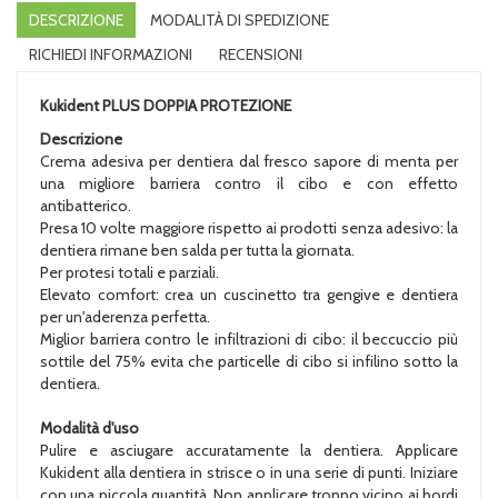
DESCRIZIONE
MODALITÀ DI SPEDIZIONE
RICHIEDI INFORMAZIONI
RECENSIONI
Kukident PLUS DOPPIA PROTEZIONE
Descrizione
Crema adesiva per dentiera dal fresco sapore di menta per
una migliore barriera contro il cibo e con effetto
antibatterico.
Presa 10 volte maggiore rispetto ai prodotti senza adesivo: la
dentiera rimane ben salda per tutta la giornata.
Per protesi totali e parziali.
Elevato comfort: crea un cuscinetto tra gengive e dentiera
per un'aderenza perfetta.
Miglior barriera contro le infiltrazioni di cibo: il beccuccio più
sottile del 75% evita che particelle di cibo si infilino sotto la
dentiera.
Modalità d'uso
Pulire e asciugare accuratamente la dentiera. Applicare
Kukident alla dentiera in strisce o in una serie di punti. Iniziare
con una piccola quantità. Non applicare troppo vicino ai bordi