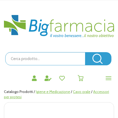
Passa
al
contenuto
Bigfarmacia
principale
Cerca
Prodotto
Cerc
prodotti
0
inseriti
Catalogo Prodotti /
Igiene e Medicazione
/
Cavo orale
/
Accessori
per protesi