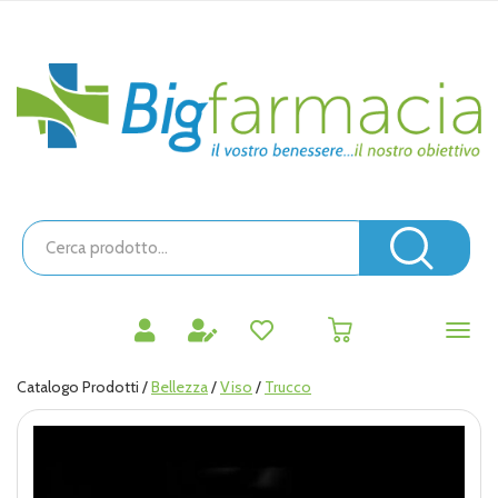
Passa
al
contenuto
Bigfarmacia
principale
Cerca
Prodotto
Cerc
prodotti
0
inseriti
Catalogo Prodotti /
Bellezza
/
Viso
/
Trucco