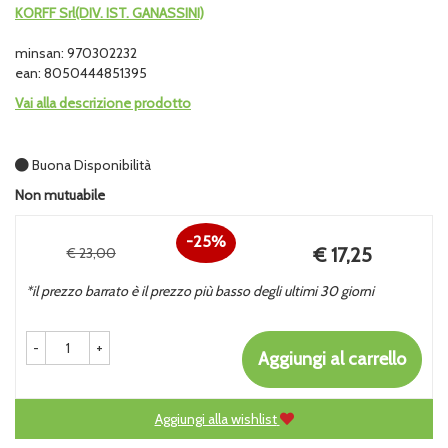
KORFF Srl(DIV. IST. GANASSINI)
minsan: 970302232
ean: 8050444851395
Vai alla descrizione prodotto
Buona Disponibilità
Non mutuabile
25%
Prezzo
€ 17,25
€ 23,00
Sconto
scontato
*il prezzo barrato è il prezzo più basso degli ultimi 30 giorni
del
-
+
Aggiungi al carrello
Aggiungi alla wishlist