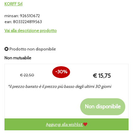
KORFF Srl
minsan: 926510672
ean: 8033224819563
Vai alla descrizione prodotto
Prodotto non disponibile
Non mutuabile
30%
Prezzo
€ 15,75
€ 22,50
Sconto
scontato
*il prezzo barrato è il prezzo più basso degli ultimi 30 giorni
del
Non disponibile
Aggiungi alla wishlist