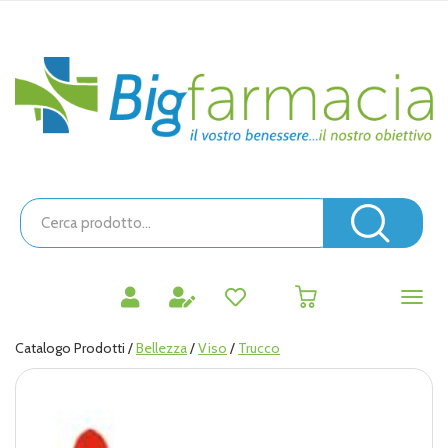
Passa
al
contenuto
Bigfarmacia
principale
Cerca
Prodotto
Cerc
prodotti
0
inseriti
Catalogo Prodotti /
Bellezza
/
Viso
/
Trucco