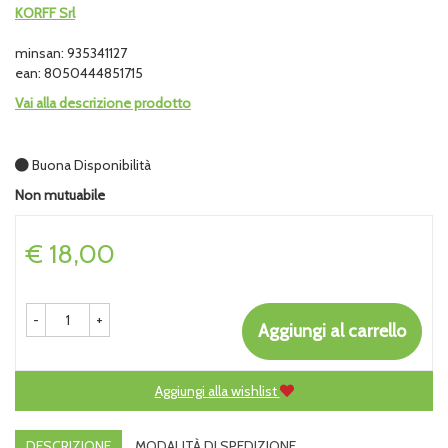
KORFF Srl
minsan: 935341127
ean: 8050444851715
Vai alla descrizione prodotto
Buona Disponibilità
Non mutuabile
Prezzo
€ 18,00
-
+
Aggiungi al carrello
Aggiungi alla wishlist
DESCRIZIONE
MODALITÀ DI SPEDIZIONE