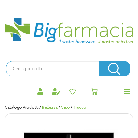
Passa
al
contenuto
Bigfarmacia
principale
Cerca
Prodotto
Cerc
prodotti
0
inseriti
Catalogo Prodotti /
Bellezza
/
Viso
/
Trucco