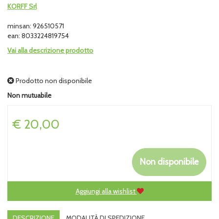
KORFF Srl
minsan: 926510571
ean: 8033224819754
Vai alla descrizione prodotto
Prodotto non disponibile
Non mutuabile
Prezzo
€ 20,00
Non disponibile
Aggiungi alla wishlist
DESCRIZIONE
MODALITÀ DI SPEDIZIONE