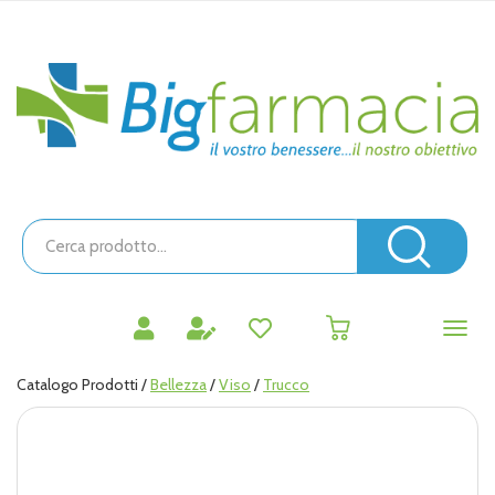
Passa
al
contenuto
Bigfarmacia
principale
Cerca
Prodotto
Cerc
prodotti
0
inseriti
Catalogo Prodotti /
Bellezza
/
Viso
/
Trucco