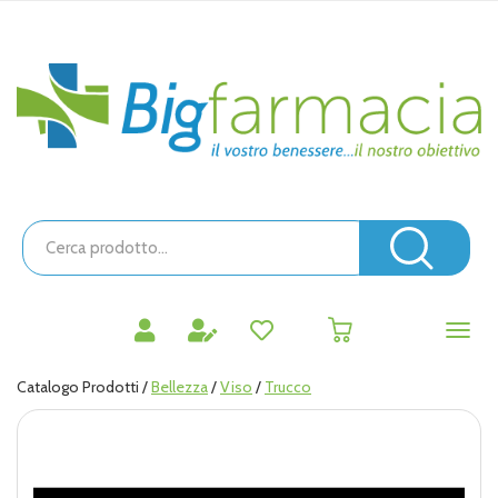
Passa
al
contenuto
Bigfarmacia
principale
Cerca
Prodotto
Cerc
prodotti
0
inseriti
Catalogo Prodotti /
Bellezza
/
Viso
/
Trucco