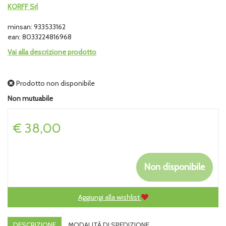
KORFF Srl
minsan: 933533162
ean: 8033224816968
Vai alla descrizione prodotto
Prodotto non disponibile
Non mutuabile
Prezzo
€ 38,00
Non disponibile
Aggiungi alla wishlist
DESCRIZIONE
MODALITÀ DI SPEDIZIONE