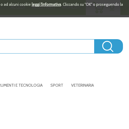
ARTICOLI
i o ad alcuni cookie
leggi l'informativa
. Cliccando su "OK" o proseguendo la
0
ACCEDI
REGISTRATI
WISHLIST
INSERITI
Cerc
UMENTI E TECNOLOGIA
SPORT
VETERINARIA