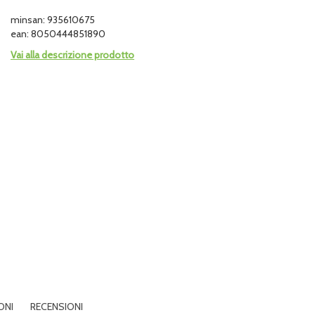
minsan: 935610675
ean: 8050444851890
Vai alla descrizione prodotto
ONI
RECENSIONI