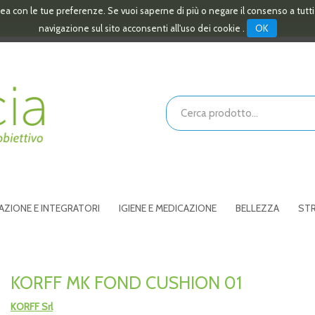
linea con le tue preferenze. Se vuoi saperne di più o negare il consenso a tutt
OK
navigazione sul sito acconsenti all'uso dei cookie .
Cerca
Prodotto
AZIONE E INTEGRATORI
IGIENE E MEDICAZIONE
BELLEZZA
STR
KORFF MK FOND CUSHION 01
KORFF Srl