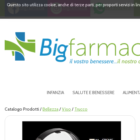
Passa
Questo sito utilizza cookie, anche di terze parti, per proporti servizi in 
Bigfarmacia
Bigfarmacia
391 3532473
al
contenuto
principale
Bigfarmacia
INFANZIA
SALUTE E BENESSERE
ALIMENT
Catalogo Prodotti /
Bellezza
/
Viso
/
Trucco