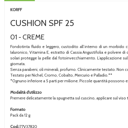
KORFF
CUSHION SPF 25
01 - CREME
Fondotinta fluido e leggero, custodito all’interno di un morbido 
Ialuronico, Vitamina E, estratto di Cassia Angustifolia e polvere di 
solari protegge la pelle dal fotoinvecchiamento. L’applicazione su
giornata.
Senza parabeni, oli minerali, profumo. Clinicamente testato. Non
Testato per Nichel, Cromo, Cobalto, Mercurio e Palladio.**
*Ognuno inferiore a 5 parti per milione. Piccole quantità possono e
Modalità d'utilizzo
Premere delicatamente la spugnetta sul cuscino, applicare sul vis
Formato
Pack da 12 g
Cod.
I77V37820