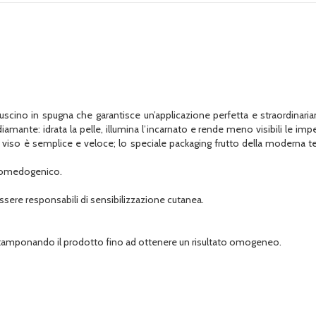
cuscino in spugna che garantisce un’applicazione perfetta e straordinari
diamante: idrata la pelle, illumina l’incarnato e rende meno visibili le imp
l viso è semplice e veloce; lo speciale packaging frutto della moderna 
 comedogenico.
ssere responsabili di sensibilizzazione cutanea.
o tamponando il prodotto fino ad ottenere un risultato omogeneo.