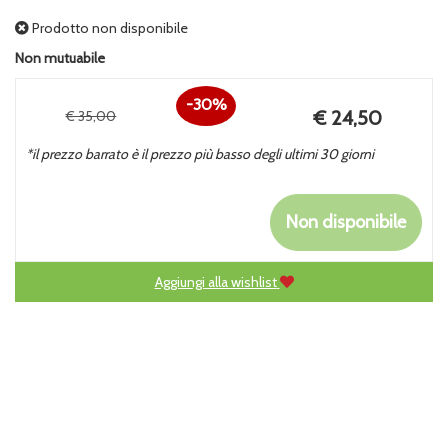
Prodotto non disponibile
Non mutuabile
30%
Prezzo
€ 24,50
€ 35,00
Sconto
scontato
*il prezzo barrato è il prezzo più basso degli ultimi 30 giorni
del
Non disponibile
Aggiungi alla wishlist