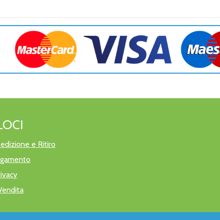
LOCI
edizione e Ritiro
pagamento
rivacy
Vendita