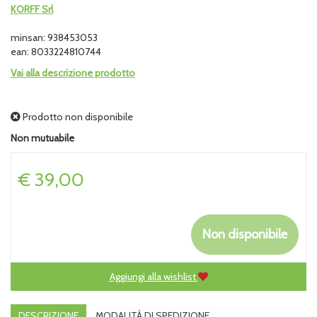
KORFF Srl
minsan: 938453053
ean: 8033224810744
Vai alla descrizione prodotto
Prodotto non disponibile
Non mutuabile
Prezzo
€ 39,00
Non disponibile
Aggiungi alla wishlist
DESCRIZIONE
MODALITÀ DI SPEDIZIONE