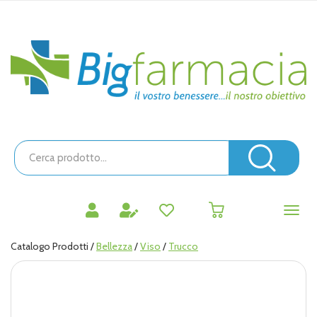
Passa
al
contenuto
Bigfarmacia
principale
Cerca
Prodotto
Cerc
prodotti
0
inseriti
Catalogo Prodotti /
Bellezza
/
Viso
/
Trucco