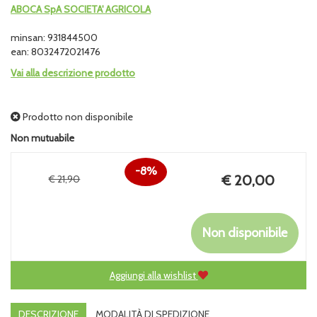
ABOCA SpA SOCIETA' AGRICOLA
minsan: 931844500
ean: 8032472021476
Vai alla descrizione prodotto
Prodotto non disponibile
Non mutuabile
8%
Prezzo
€ 20,00
€ 21,90
Sconto
scontato
del
Non disponibile
Aggiungi alla wishlist
DESCRIZIONE
MODALITÀ DI SPEDIZIONE