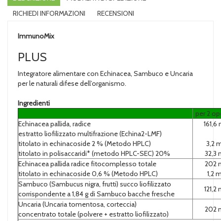
RICHIEDI INFORMAZIONI
RECENSIONI
ImmunoMix
PLUS
Integratore alimentare con Echinacea, Sambuco e Uncaria
per le naturali difese dell’organismo.
Ingredienti
per 2 op
Echinacea pallida, radice
161,6
estratto liofilizzato multifrazione (Echina2-LMF)
titolato in echinacoside 2 % (Metodo HPLC)
3,2 
titolato in polisaccaridi* (metodo HPLC-SEC) 20%
32,3
Echinacea pallida radice fitocomplesso totale
202 
titolato in echinacoside 0,6 % (Metodo HPLC)
1,2 
Sambuco (Sambucus nigra, frutti) succo liofilizzato
121,2
corrispondente a 1,84 g di Sambuco bacche fresche
Uncaria (Uncaria tomentosa, corteccia)
202 
concentrato totale (polvere + estratto liofilizzato)