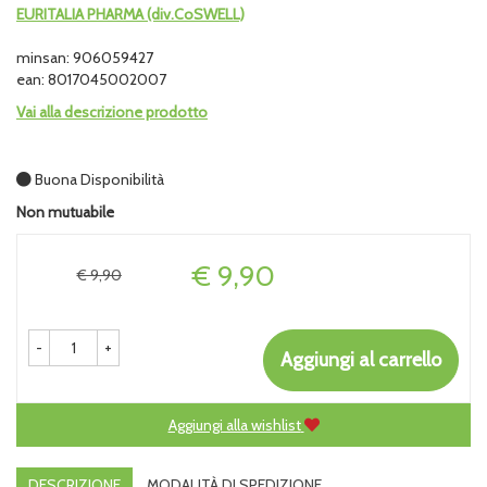
EURITALIA PHARMA (div.CoSWELL)
minsan: 906059427
ean: 8017045002007
Vai alla descrizione prodotto
Buona Disponibilità
Non mutuabile
Prezzo
€ 9,90
€ 9,90
-
+
Aggiungi al carrello
Aggiungi alla wishlist
DESCRIZIONE
MODALITÀ DI SPEDIZIONE