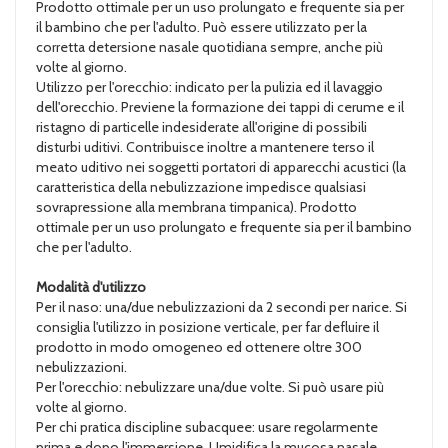
Prodotto ottimale per un uso prolungato e frequente sia per
il bambino che per l'adulto. Può essere utilizzato per la
corretta detersione nasale quotidiana sempre, anche più
volte al giorno.
Utilizzo per l'orecchio: indicato per la pulizia ed il lavaggio
dell'orecchio. Previene la formazione dei tappi di cerume e il
ristagno di particelle indesiderate all'origine di possibili
disturbi uditivi. Contribuisce inoltre a mantenere terso il
meato uditivo nei soggetti portatori di apparecchi acustici (la
caratteristica della nebulizzazione impedisce qualsiasi
sovrapressione alla membrana timpanica). Prodotto
ottimale per un uso prolungato e frequente sia per il bambino
che per l'adulto.
Modalità d'utilizzo
Per il naso: una/due nebulizzazioni da 2 secondi per narice. Si
consiglia l'utilizzo in posizione verticale, per far defluire il
prodotto in modo omogeneo ed ottenere oltre 300
nebulizzazioni.
Per l'orecchio: nebulizzare una/due volte. Si può usare più
volte al giorno.
Per chi pratica discipline subacquee: usare regolarmente
prima e dopo l'immersione. Umidifica la mucosa nasale