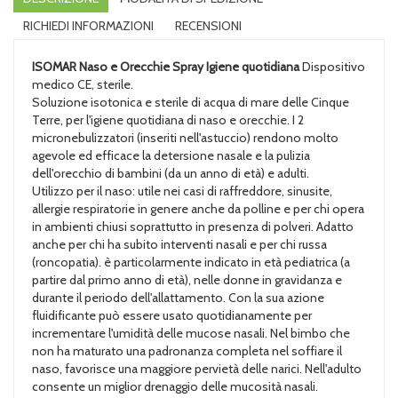
RICHIEDI INFORMAZIONI
RECENSIONI
ISOMAR Naso e Orecchie Spray Igiene quotidiana
Dispositivo
medico CE, sterile.
Soluzione isotonica e sterile di acqua di mare delle Cinque
Terre, per l'igiene quotidiana di naso e orecchie. I 2
micronebulizzatori (inseriti nell'astuccio) rendono molto
agevole ed efficace la detersione nasale e la pulizia
dell'orecchio di bambini (da un anno di età) e adulti.
Utilizzo per il naso: utile nei casi di raffreddore, sinusite,
allergie respiratorie in genere anche da polline e per chi opera
in ambienti chiusi soprattutto in presenza di polveri. Adatto
anche per chi ha subito interventi nasali e per chi russa
(roncopatia). è particolarmente indicato in età pediatrica (a
partire dal primo anno di età), nelle donne in gravidanza e
durante il periodo dell'allattamento. Con la sua azione
fluidificante può essere usato quotidianamente per
incrementare l'umidità delle mucose nasali. Nel bimbo che
non ha maturato una padronanza completa nel soffiare il
naso, favorisce una maggiore pervietà delle narici. Nell'adulto
consente un miglior drenaggio delle mucosità nasali.