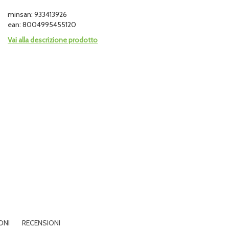
minsan: 933413926
ean: 8004995455120
Vai alla descrizione prodotto
ONI
RECENSIONI