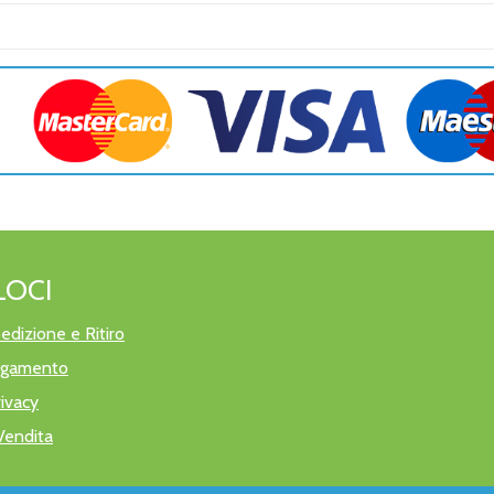
LOCI
edizione e Ritiro
pagamento
rivacy
Vendita