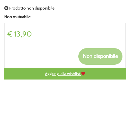
Prodotto non disponibile
Non mutuabile
Prezzo
€ 13,90
Non disponibile
Aggiungi alla wishlist