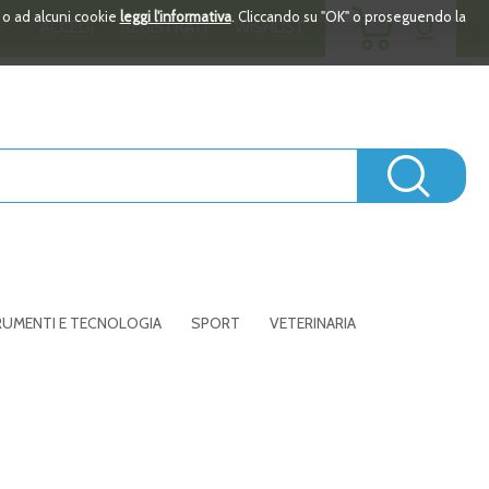
ARTICOLI
i o ad alcuni cookie
leggi l'informativa
. Cliccando su "OK" o proseguendo la
0
ACCEDI
REGISTRATI
WISHLIST
INSERITI
Cerc
UMENTI E TECNOLOGIA
SPORT
VETERINARIA