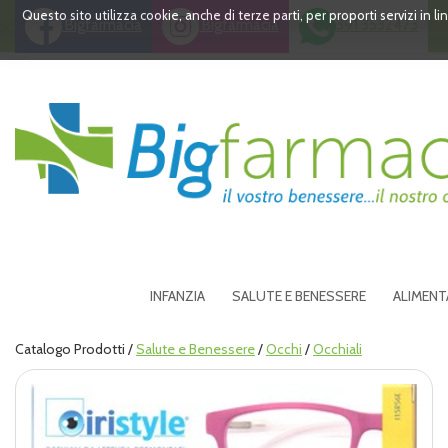
Passa
Questo sito utilizza cookie, anche di terze parti, per proporti servizi in 
Bigfarmacia
Bigfarmacia
391 3532473
al
contenuto
principale
Bigfarmacia
INFANZIA
SALUTE E BENESSERE
ALIMENT
Catalogo Prodotti /
Salute e Benessere
/
Occhi
/
Occhiali