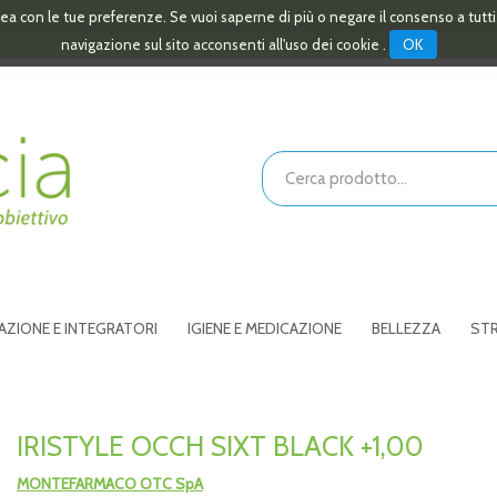
linea con le tue preferenze. Se vuoi saperne di più o negare il consenso a tutt
OK
navigazione sul sito acconsenti all'uso dei cookie .
Cerca
Prodotto
AZIONE E INTEGRATORI
IGIENE E MEDICAZIONE
BELLEZZA
STR
IRISTYLE OCCH SIXT BLACK +1,00
MONTEFARMACO OTC SpA