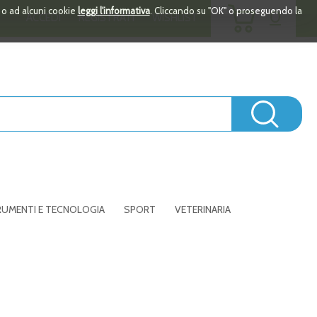
ARTICOLI
i o ad alcuni cookie
leggi l'informativa
. Cliccando su "OK" o proseguendo la
0
ACCEDI
REGISTRATI
WISHLIST
INSERITI
Cerc
UMENTI E TECNOLOGIA
SPORT
VETERINARIA