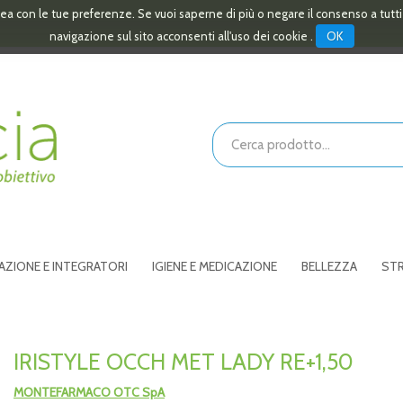
linea con le tue preferenze. Se vuoi saperne di più o negare il consenso a tutt
OK
navigazione sul sito acconsenti all'uso dei cookie .
Cerca
Prodotto
AZIONE E INTEGRATORI
IGIENE E MEDICAZIONE
BELLEZZA
STR
IRISTYLE OCCH MET LADY RE+1,50
MONTEFARMACO OTC SpA