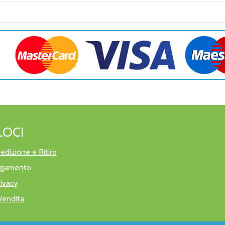
LOCI
edizione e Ritiro
pagamento
rivacy
Vendita