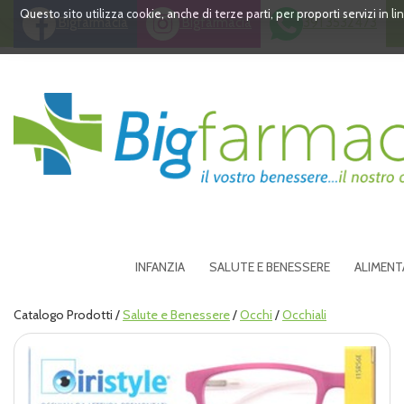
Passa
Questo sito utilizza cookie, anche di terze parti, per proporti servizi in 
Bigfarmacia
Bigfarmacia
391 3532473
al
contenuto
principale
Bigfarmacia
INFANZIA
SALUTE E BENESSERE
ALIMENT
Catalogo Prodotti /
Salute e Benessere
/
Occhi
/
Occhiali