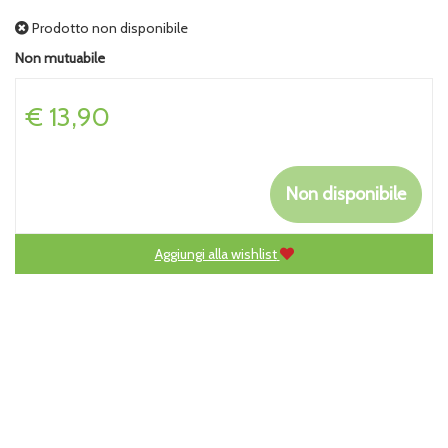
Prodotto non disponibile
Non mutuabile
Prezzo
€ 13,90
Non disponibile
Aggiungi alla wishlist