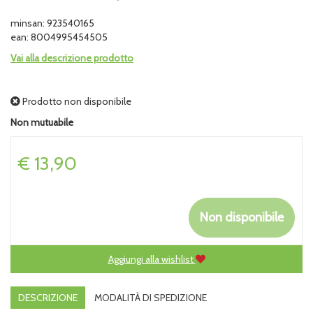
minsan: 923540165
ean: 8004995454505
Vai alla descrizione prodotto
Prodotto non disponibile
Non mutuabile
Prezzo
€ 13,90
Non disponibile
Aggiungi alla wishlist
DESCRIZIONE
MODALITÀ DI SPEDIZIONE