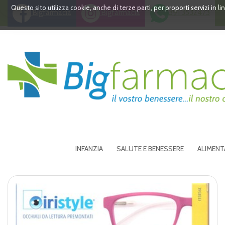
Passa
Questo sito utilizza cookie, anche di terze parti, per proporti servizi in 
Bigfarmacia
Bigfarmacia
391 3532473
al
contenuto
principale
Bigfarmacia
INFANZIA
SALUTE E BENESSERE
ALIMENT