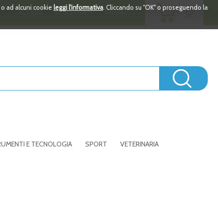
ARTICOLI
i o ad alcuni cookie
leggi l'informativa
. Cliccando su "OK" o proseguendo la
0
ACCEDI
REGISTRATI
WISHLIST
INSERITI
Cerc
UMENTI E TECNOLOGIA
SPORT
VETERINARIA