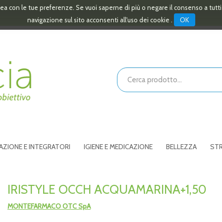
linea con le tue preferenze. Se vuoi saperne di più o negare il consenso a tutt
OK
navigazione sul sito acconsenti all'uso dei cookie .
Cerca
Prodotto
AZIONE E INTEGRATORI
IGIENE E MEDICAZIONE
BELLEZZA
STR
IRISTYLE OCCH ACQUAMARINA+1,50
MONTEFARMACO OTC SpA