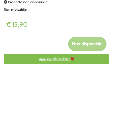
Prodotto non disponibile
Non mutuabile
Prezzo
€ 13,90
Non disponibile
Aggiungi alla wishlist