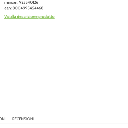
minsan: 923540126
ean: 8004995454468
Vai alla descrizione prodotto
ONI
RECENSIONI