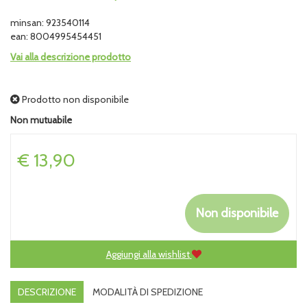
minsan: 923540114
ean: 8004995454451
Vai alla descrizione prodotto
Prodotto non disponibile
Non mutuabile
Prezzo
€ 13,90
Non disponibile
Aggiungi alla wishlist
DESCRIZIONE
MODALITÀ DI SPEDIZIONE