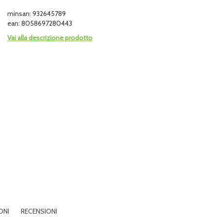
minsan: 932645789
ean: 8058697280443
Vai alla descrizione prodotto
ONI
RECENSIONI