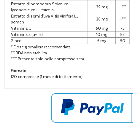
Estratto di pomodoro Solanum
29 mg
–**
lycopersicum L., fructus
Estratto di semi d'uva Vitis vinifera L.,
28 mg
–**
semen
Vitamina C
60 mg
75
Vitamina E (α-TE)
10 mg
83
Zinco
5 mg
50
* Dose giornaliera raccomandata.
** RDA non stabilita.
*** Presente solo nelle compresse sera.
Formato
120 compresse (1 mese di trattamento).