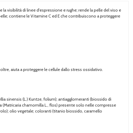
visibilità di linee d'espressione e rughe; rende la pelle del viso e
 pelle; contiene le Vitamine C ed E che contribuiscono a proteggere
ltre, aiuta a proteggere le cellule dallo stress ossidativo.
ia sinensis (L.) Kuntze, folium); antiagglomeranti (biossido di
lla (Matricaria chamomilla L., flos) presente solo nelle compresse
olo); olio vegetale; coloranti (titanio biossido, caramello