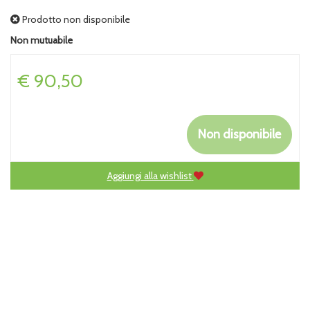
Prodotto non disponibile
Non mutuabile
Prezzo
€ 90,50
Non disponibile
Aggiungi alla wishlist