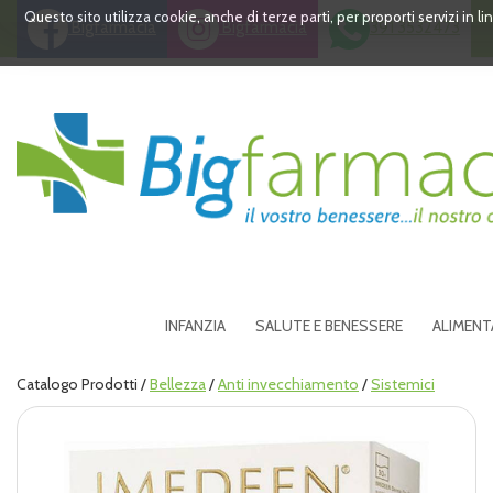
Passa
Questo sito utilizza cookie, anche di terze parti, per proporti servizi in 
Bigfarmacia
Bigfarmacia
391 3532473
al
contenuto
principale
Bigfarmacia
INFANZIA
SALUTE E BENESSERE
ALIMENT
Catalogo Prodotti /
Bellezza
/
Anti invecchiamento
/
Sistemici