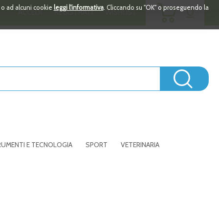
ARTICOLI
i o ad alcuni cookie
leggi l'informativa
. Cliccando su "OK" o proseguendo la
0
ACCEDI
REGISTRATI
WISHLIST
INSERITI
Cerc
UMENTI E TECNOLOGIA
SPORT
VETERINARIA