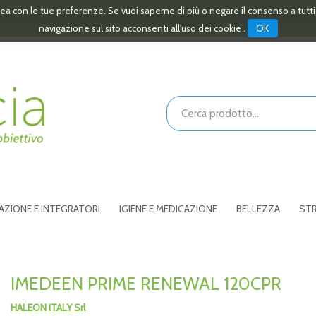
linea con le tue preferenze. Se vuoi saperne di più o negare il consenso a tutt
OK
navigazione sul sito acconsenti all'uso dei cookie .
Cerca
Prodotto
AZIONE E INTEGRATORI
IGIENE E MEDICAZIONE
BELLEZZA
STR
IMEDEEN PRIME RENEWAL 120CPR
HALEON ITALY Srl