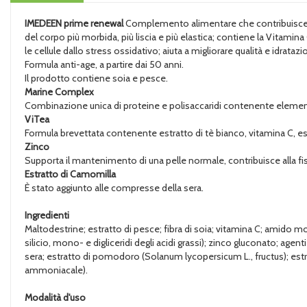
IMEDEEN prime renewal
Complemento alimentare che contribuisce alla
del corpo più morbida, più liscia e più elastica; contiene la Vitami
le cellule dallo stress ossidativo; aiuta a migliorare qualità e idratazi
Formula anti-age, a partire dai 50 anni.
Il prodotto contiene soia e pesce.
Marine Complex
Combinazione unica di proteine e polisaccaridi contenente elementi 
ViTea
Formula brevettata contenente estratto di tè bianco, vitamina C, es
Zinco
Supporta il mantenimento di una pelle normale, contribuisce alla fisio
Estratto di Camomilla
È stato aggiunto alle compresse della sera.
Ingredienti
Maltodestrine; estratto di pesce; fibra di soia; vitamina C; amido m
silicio, mono- e digliceridi degli acidi grassi); zinco gluconato; ag
sera; estratto di pomodoro (Solanum lycopersicum L., fructus); estratt
ammoniacale).
Modalità d'uso