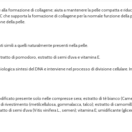
 formazione di collagene; aiuta a mantenere la pelle compatta e riduce la 
na C che supporta la formazione di collagene per la normale funzione della
one della pelle.
simili a quelli naturalmente presenti nella pelle.
tratto di pomodoro, estratto di semi d'uva e vitamina E.
logica sintesi del DNA e interviene nel processo di divisione cellulare. Ino
odificato presente solo nelle compresse sera; estratto di tè bianco (Camell
enti di rivestimento (metilcellulosa, gommalacca, talco); estratto di camomi
o di semi d'uva (Vitis vinifera L., semen); vitamina E; umidificante (glicer