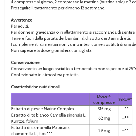
4 compresse al giorno, 2 compresse la mattina (bustina sole) e 2 co
Proseguire il trattamento per almeno 12 settimane.
Avvertenze
Per adulti.
Per donne in gravidanza o in allattamento si raccomanda di sentire 
Tenere fuori dalla portata dei bambini al di sotto dei 3 anni di età.
I complementi alimentari non vanno intesi come sostituti di una die
Non superare la dose giornaliera consigliata.
Conservazione
Conservare in un luogo asciutto a temperatura non superiore ai 25°
Confezionato in atmosfera protetta.
Caratteristiche nutrizionali
Dose 4
%RDA*
compresse
Estratto di pesce Marine Complex
315 mg
–**
Estratto di tè bianco Camellia sinensis L.
62 mg
–**
Kuntze, folium
Estratto di camomilla Matricaria
29 mg
–**
chamomilla L., flos***