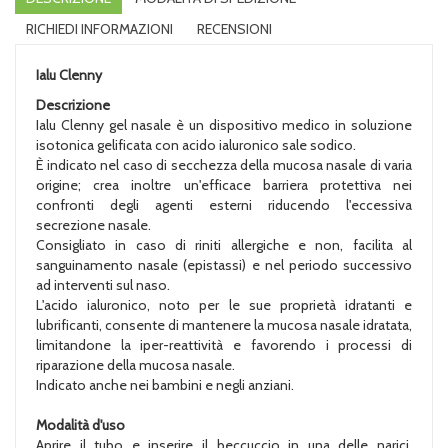
RICHIEDI INFORMAZIONI
RECENSIONI
Ialu Clenny
Descrizione
Ialu Clenny gel nasale è un dispositivo medico in soluzione
isotonica gelificata con acido ialuronico sale sodico.
È indicato nel caso di secchezza della mucosa nasale di varia
origine; crea inoltre un'efficace barriera protettiva nei
confronti degli agenti esterni riducendo l'eccessiva
secrezione nasale.
Consigliato in caso di riniti allergiche e non, facilita al
sanguinamento nasale (epistassi) e nel periodo successivo
ad interventi sul naso.
L'acido ialuronico, noto per le sue proprietà idratanti e
lubrificanti, consente di mantenere la mucosa nasale idratata,
limitandone la iper-reattività e favorendo i processi di
riparazione della mucosa nasale.
Indicato anche nei bambini e negli anziani.
Modalità d'uso
Aprire il tubo e inserire il beccuccio in una delle narici,