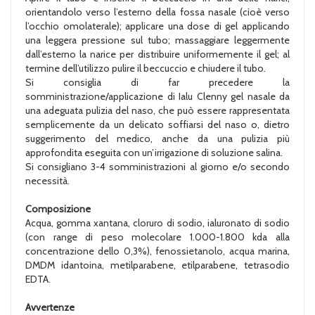
orientandolo verso l’esterno della fossa nasale (cioè verso
l’occhio omolaterale); applicare una dose di gel applicando
una leggera pressione sul tubo; massaggiare leggermente
dall’esterno la narice per distribuire uniformemente il gel; al
termine dell’utilizzo pulire il beccuccio e chiudere il tubo.
Si consiglia di far precedere la
somministrazione/applicazione di Ialu Clenny gel nasale da
una adeguata pulizia del naso, che può essere rappresentata
semplicemente da un delicato soffiarsi del naso o, dietro
suggerimento del medico, anche da una pulizia più
approfondita eseguita con un’irrigazione di soluzione salina.
Si consigliano 3-4 somministrazioni al giorno e/o secondo
necessità.
Composizione
Acqua, gomma xantana, cloruro di sodio, ialuronato di sodio
(con range di peso molecolare 1.000-1.800 kda alla
concentrazione dello 0,3%), fenossietanolo, acqua marina,
DMDM idantoina, metilparabene, etilparabene, tetrasodio
EDTA.
Avvertenze