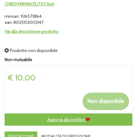
CHIESI FARMACEUTICI SpA
minsan: 926573864
ean: 8025153002147
Vai alla descrizione prodotto
Prodotto non disponibile
Non mutuabile
Prezzo
€ 10,00
Non disponibile
Aggiungi alla wishlist
DESCRIZIONE
MODALITÀ DI SPEDIZIONE