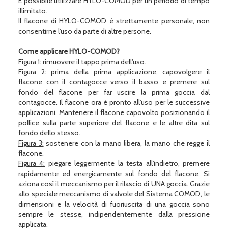
È possibile utilizzare HYLO-COMOD per un periodo di tempo
illimitato.
Il flacone di HYLO-COMOD è strettamente personale, non
consentirne l'uso da parte di altre persone.
Come applicare HYLO-COMOD?
Figura 1:
rimuovere il tappo prima dell'uso.
Figura 2:
prima della prima applicazione, capovolgere il
flacone con il contagocce verso il basso e premere sul
fondo del flacone per far uscire la prima goccia dal
contagocce. Il flacone ora è pronto all'uso per le successive
applicazioni. Mantenere il flacone capovolto posizionando il
pollice sulla parte superiore del flacone e le altre dita sul
fondo dello stesso.
Figura 3:
sostenere con la mano libera, la mano che regge il
flacone.
Figura 4:
piegare leggermente la testa all'indietro, premere
rapidamente ed energicamente sul fondo del flacone. Si
aziona così il meccanismo per il rilascio di
UNA goccia
. Grazie
allo speciale meccanismo di valvole del Sistema COMOD, le
dimensioni e la velocità di fuoriuscita di una goccia sono
sempre le stesse, indipendentemente dalla pressione
applicata.