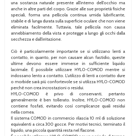
una sostanza naturale presente all'interno dell'occhio ma
anche in altre parti del corpo. Grazie alle sue proprietà fisiche
speciali, forma una pellicola continua umida lubrificante,
stabile e di lunga durata sulla superficie oculare che non viene
eliminata facilmente. Tuttavia, tale pellicola non causa
annebbiamento della vista e protegge a lungo gli occhi dalla
secchezza e dall'irritazione.
Ciò è particolarmente importante se si utilizzano lenti a
contatto, in quanto, per non causare alcun fastidio, queste
ultime devono essere immerse in sufficiente liquido
lacrimale. È possibile utilizzare HYLO-COMOD mentre si
indossano lento a contatto. L'utilizzo di lenti a contatto dure
o morbide sarà più confortevole se si utilizza HYLO-COMOD
perché non crea incrostazioni o residui.
HYLO-COMOD è privo di conservanti, pertanto
generalmente è ben tollerato. Inoltre, HYLO-COMOD non
contiene fosfati, evitando così complicanze quali residui
nella cornea.
Il sistema COMOD in commercio rilascia 10 ml di soluzione
equivalenti a circa 300 gocce. Per motivi tecnici, terminato il
liquido, una piccola quantità resta nel flacone.