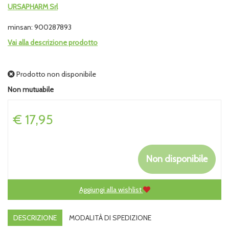
URSAPHARM Srl
minsan: 900287893
Vai alla descrizione prodotto
Prodotto non disponibile
Non mutuabile
Prezzo
€ 17,95
Non disponibile
Aggiungi alla wishlist
DESCRIZIONE
MODALITÀ DI SPEDIZIONE