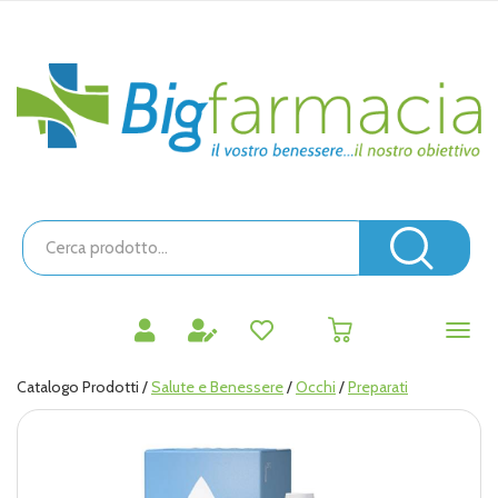
Passa
al
contenuto
Bigfarmacia
principale
Cerca
Prodotto
Cerc
prodotti
0
inseriti
Catalogo Prodotti /
Salute e Benessere
/
Occhi
/
Preparati