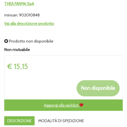
THEA FARMA SpA
minsan: 902010848
Vai alla descrizione prodotto
Prodotto non disponibile
Non mutuabile
Prezzo
€ 15,15
Non disponibile
Aggiungi alla wishlist
DESCRIZIONE
MODALITÀ DI SPEDIZIONE