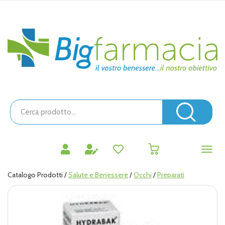
Passa
al
contenuto
Bigfarmacia
principale
Cerca
Prodotto
Cerc
prodotti
0
inseriti
Catalogo Prodotti /
Salute e Benessere
/
Occhi
/
Preparati