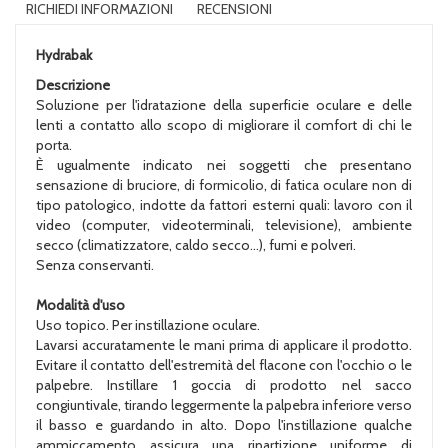
RICHIEDI INFORMAZIONI
RECENSIONI
Hydrabak
Descrizione
Soluzione per l'idratazione della superficie oculare e delle
lenti a contatto allo scopo di migliorare il comfort di chi le
porta.
È ugualmente indicato nei soggetti che presentano
sensazione di bruciore, di formicolio, di fatica oculare non di
tipo patologico, indotte da fattori esterni quali: lavoro con il
video (computer, videoterminali, televisione), ambiente
secco (climatizzatore, caldo secco...), fumi e polveri.
Senza conservanti.
Modalità d'uso
Uso topico. Per instillazione oculare.
Lavarsi accuratamente le mani prima di applicare il prodotto.
Evitare il contatto dell'estremità del flacone con l'occhio o le
palpebre. Instillare 1 goccia di prodotto nel sacco
congiuntivale, tirando leggermente la palpebra inferiore verso
il basso e guardando in alto. Dopo l'instillazione qualche
ammiccamento assicura una ripartizione uniforme di