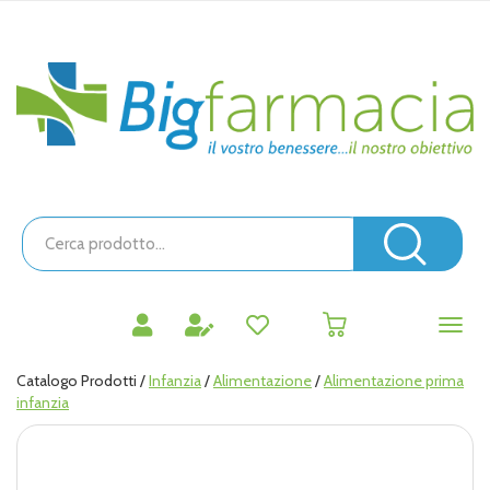
Passa
al
contenuto
Bigfarmacia
principale
Cerca
Prodotto
Cerc
prodotti
0
inseriti
Catalogo Prodotti /
Infanzia
/
Alimentazione
/
Alimentazione prima
infanzia