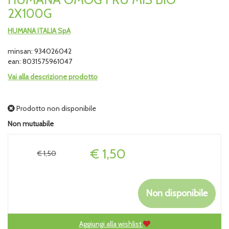
2X100G
HUMANA ITALIA SpA
minsan: 934026042
ean: 8031575961047
Vai alla descrizione prodotto
Prodotto non disponibile
Non mutuabile
Prezzo
€ 1,50
€ 1,50
Non disponibile
Aggiungi alla wishlist