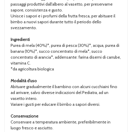
passaggi produttivi dall'albero al vasetto, per preservarne
sapore, consistenza e gusto.
Unisce i sapori e i profumi della frutta fresca, per abituare il
bimbo a nuovi sapori durante tutto il periodo dello
svezzamento.
Ingredienti
Purea di mela (40%)*, purea di pesca (30%)*, acqua, purea di
banana (10%)*, succo concentrato di mela*, succo
concentrato di arancia*, addensante: farina disemi di carrube,
vitamina C.
*da agricoltura biologica
Modalità d'uso
Abituare gradualmente il bambino con alcuni cucchiaini fino
ad arrivare, salvo diverse indicazioni del Pediatra, ad un
vasetto intero.
Variare i gusti per educare il bimbo a sapori diversi.
Conservazione
Conservare a temperatura ambiente, preferibilmente in
luogo fresco e asciutto.