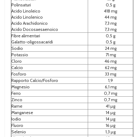
Polinsaturi
0,5 g
Acido Linoleico
418 mg
Acido Linolenico
44 mg
Acido Arachidonico
7,3 mg
Acido Docosaesaenoico
7,3 mg
Fibre alimentari
0,5 g
Galatto-oligossacaridi
0,5 g
Sodio
24 mg
Potassio
71 mg
Cloro
46 mg
Calcio
62 mg
Fosforo
33 mg
Rapporto Calcio/Fosforo
1,9
Magnesio
6,1 mg
Ferro
0,7 mg
Zinco
0,7 mg
Rame
41 µg
Manganese
14 µg
Iodio
14 µg
Fluoro
16 µg
Selenio
1,3 µg