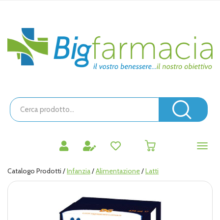
Passa
al
contenuto
Bigfarmacia
principale
Cerca
Prodotto
Cerc
prodotti
0
inseriti
Catalogo Prodotti /
Infanzia
/
Alimentazione
/
Latti