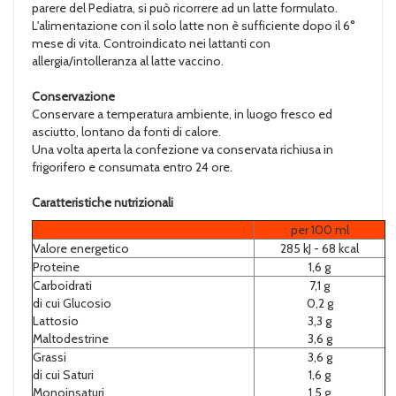
parere del Pediatra, si può ricorrere ad un latte formulato.
L'alimentazione con il solo latte non è sufficiente dopo il 6°
mese di vita. Controindicato nei lattanti con
allergia/intolleranza al latte vaccino.
Conservazione
Conservare a temperatura ambiente, in luogo fresco ed
asciutto, lontano da fonti di calore.
Una volta aperta la confezione va conservata richiusa in
frigorifero e consumata entro 24 ore.
Caratteristiche nutrizionali
per 100 ml
Valore energetico
285 kJ - 68 kcal
Proteine
1,6 g
Carboidrati
7,1 g
di cui Glucosio
0,2 g
Lattosio
3,3 g
Maltodestrine
3,6 g
Grassi
3,6 g
di cui Saturi
1,6 g
Monoinsaturi
1,5 g