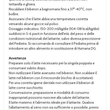
tettarella e ghiera.
Riscaldare il biberon a bagnomaria fino a 37°-40°C, non
bollire.
Assicurarsi che il latte abbia una temperatura corretta
versando alcune gocce sul polso.
Dosaggio indicativo: 150-200 ml/kg/die (104-138 kcal/kg/die)
suddivisi in 5-6 pasti in funzione dell'età, del peso e delle
condizioni nutrizionali del lattante, salvo diversa prescrizione
del Pediatra. Si raccomanda di consultare il Pediatra prima di
introdurre un altro alimento in sostituzione di Humana DG.
Avvertenze
Preparare solo il latte necessario per la singola poppata e
consumare subito dopo.
Non riutilizzare il latte avanzato nel biberon. Non scaldare il
latte nel biberon con il microonde (rischio di scottature).
Per una corretta igiene dentale non utilizzare il biberon di
latte come succhiotto.
Conservazione, preparazione e modalità di consumo
inappropriati possono nuocere alla salute del lattante.
Il latte materno è l'alimento ideale per il lattante. Qualora
l'allattamento al seno non sia sufficiente o possibile, previo