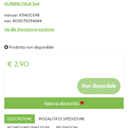
HUMANA ITALIA SpA
minsan: 931400598
ean: 8031575094684
Vai alla descrizione prodotto
Prodotto non disponibile
Prezzo
€ 2,90
Non disponibile
Aggiungi alla wishlist
DESCRIZIONE
MODALITÀ DI SPEDIZIONE
RICHIEDI INFORMAZIONI
RECENSIONI