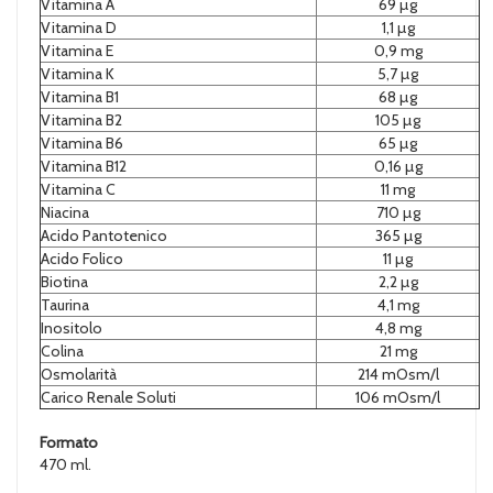
Vitamina A
69 µg
Vitamina D
1,1 µg
Vitamina E
0,9 mg
Vitamina K
5,7 µg
Vitamina B1
68 µg
Vitamina B2
105 µg
Vitamina B6
65 µg
Vitamina B12
0,16 µg
Vitamina C
11 mg
Niacina
710 µg
Acido Pantotenico
365 µg
Acido Folico
11 µg
Biotina
2,2 µg
Taurina
4,1 mg
Inositolo
4,8 mg
Colina
21 mg
Osmolarità
214 mOsm/l
Carico Renale Soluti
106 mOsm/l
Formato
470 ml.