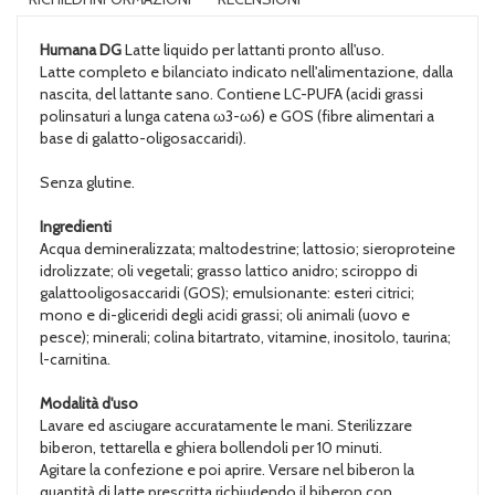
Humana DG
Latte liquido per lattanti pronto all'uso.
Latte completo e bilanciato indicato nell'alimentazione, dalla
nascita, del lattante sano. Contiene LC-PUFA (acidi grassi
polinsaturi a lunga catena ω3-ω6) e GOS (fibre alimentari a
base di galatto-oligosaccaridi).
Senza glutine.
Ingredienti
Acqua demineralizzata; maltodestrine; lattosio; sieroproteine
idrolizzate; oli vegetali; grasso lattico anidro; sciroppo di
galattooligosaccaridi (GOS); emulsionante: esteri citrici;
mono e di-gliceridi degli acidi grassi; oli animali (uovo e
pesce); minerali; colina bitartrato, vitamine, inositolo, taurina;
l-carnitina.
Modalità d'uso
Lavare ed asciugare accuratamente le mani. Sterilizzare
biberon, tettarella e ghiera bollendoli per 10 minuti.
Agitare la confezione e poi aprire. Versare nel biberon la
quantità di latte prescritta richiudendo il biberon con