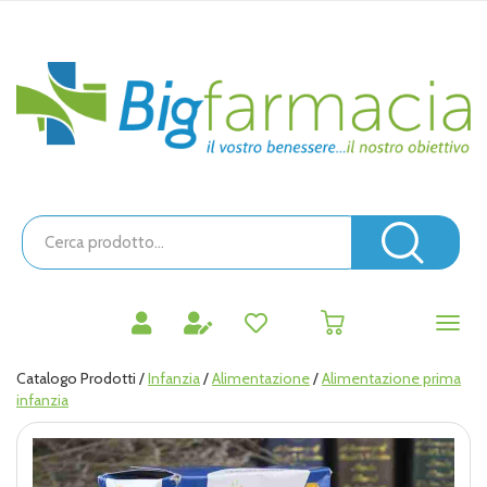
Passa
al
contenuto
Bigfarmacia
principale
Cerca
Prodotto
Cerc
prodotti
0
inseriti
Catalogo Prodotti /
Infanzia
/
Alimentazione
/
Alimentazione prima
infanzia