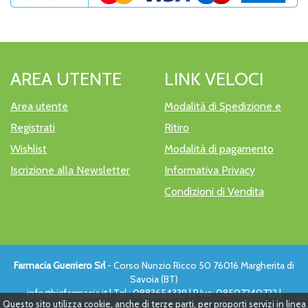
AREA UTENTE
LINK VELOCI
Area utente
Modalità di Spedizione e
Registrati
Ritiro
Wishlist
Modalità di pagamento
Iscrizione alla Newsletter
Informativa Privacy
Condizioni di Vendita
Farmacia Guerriero Srl
- Corso Nunzio Ricco 50 76016 Margherita di
Savoia (BT)
info@bigfarmacia.it
|
Tel.: 0883654339
| P.Iva: 08507240722 |
Questo sito utilizza cookie, anche di terze parti, per proporti servizi in linea
Numero R.E.A.: FG - 319112