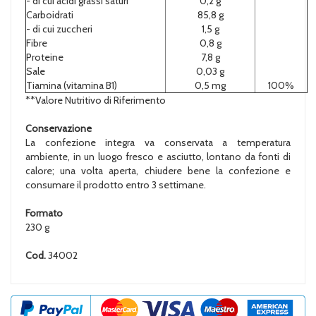
- di cui acidi grassi saturi
0,2 g
Carboidrati
85,8 g
- di cui zuccheri
1,5 g
Fibre
0,8 g
Proteine
7,8 g
Sale
0,03 g
Tiamina (vitamina B1)
0,5 mg
100%
**Valore Nutritivo di Riferimento
Conservazione
La confezione integra va conservata a temperatura
ambiente, in un luogo fresco e asciutto, lontano da fonti di
calore; una volta aperta, chiudere bene la confezione e
consumare il prodotto entro 3 settimane.
Formato
230 g
Cod.
34002