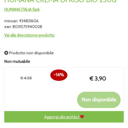
HUMANA ITALIA SpA
minsan: 934821606
ean: 8031575940028
Vai alla descrizione prodotto
Prodotto non disponibile
Non mutuabile
14%
Prezzo
€ 3,90
€ 4,58
Sconto
scontato
del
Non disponibile
Aggiungi alla wishlist