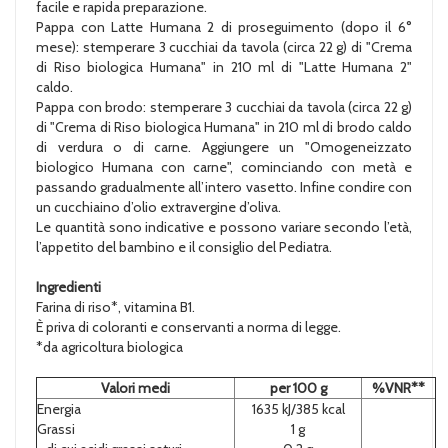
facile e rapida preparazione.
Pappa con Latte Humana 2 di proseguimento (dopo il 6°
mese): stemperare 3 cucchiai da tavola (circa 22 g) di "Crema
di Riso biologica Humana" in 210 ml di "Latte Humana 2"
caldo.
Pappa con brodo: stemperare 3 cucchiai da tavola (circa 22 g)
di "Crema di Riso biologica Humana" in 210 ml di brodo caldo
di verdura o di carne. Aggiungere un "Omogeneizzato
biologico Humana con carne", cominciando con metà e
passando gradualmente all’intero vasetto. Infine condire con
un cucchiaino d’olio extravergine d’oliva.
Le quantità sono indicative e possono variare secondo l’età,
l’appetito del bambino e il consiglio del Pediatra.
Ingredienti
Farina di riso*, vitamina B1.
È priva di coloranti e conservanti a norma di legge.
*da agricoltura biologica
Valori medi
per 100 g
%VNR**
Energia
1635 kJ/385 kcal
Grassi
1 g