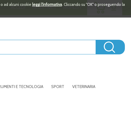
ARTICOLI
i o ad alcuni cookie
leggi l'informativa
. Cliccando su "OK" o proseguendo la
0
ACCEDI
REGISTRATI
WISHLIST
INSERITI
Cerc
UMENTI E TECNOLOGIA
SPORT
VETERINARIA