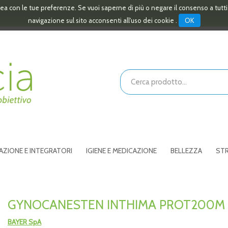
linea con le tue preferenze. Se vuoi saperne di più o negare il consenso a tutt
OK
navigazione sul sito acconsenti all'uso dei cookie .
Cerca
Prodotto
AZIONE E INTEGRATORI
IGIENE E MEDICAZIONE
BELLEZZA
STR
GYNOCANESTEN INTHIMA PROT200M
BAYER SpA