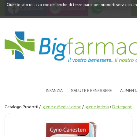
Passa
Questo sito utilizza cookie, anche di terze parti, per proporti servizi in 
Bigfarmacia
Bigfarmacia
391 3532473
al
contenuto
principale
Bigfarmacia
INFANZIA
SALUTE E BENESSERE
ALIMENT
Catalogo Prodotti /
Igiene e Medicazione
/
Igiene intima
/
Detergenti