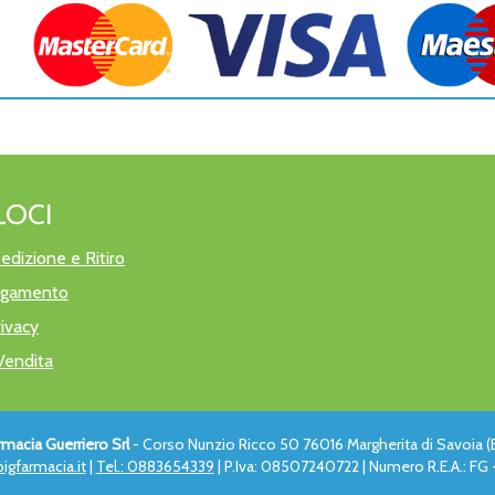
LOCI
edizione e Ritiro
pagamento
rivacy
Vendita
rmacia Guerriero Srl
- Corso Nunzio Ricco 50 76016 Margherita di Savoia (
igfarmacia.it
|
Tel.: 0883654339
| P.Iva: 08507240722 | Numero R.E.A.: FG -