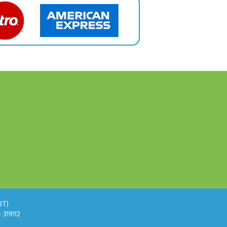
BT)
 319112