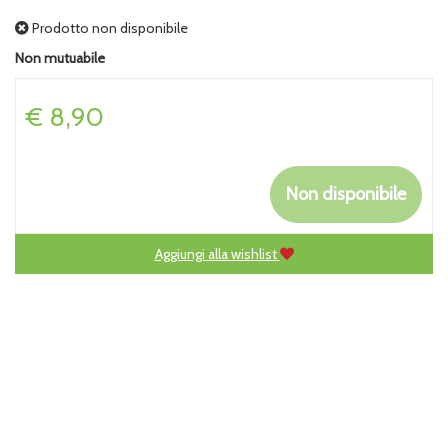
Prodotto non disponibile
Non mutuabile
Prezzo
€ 8,90
Non disponibile
Aggiungi alla wishlist