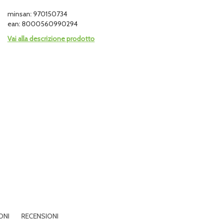
minsan: 970150734
ean: 8000560990294
Vai alla descrizione prodotto
ONI
RECENSIONI