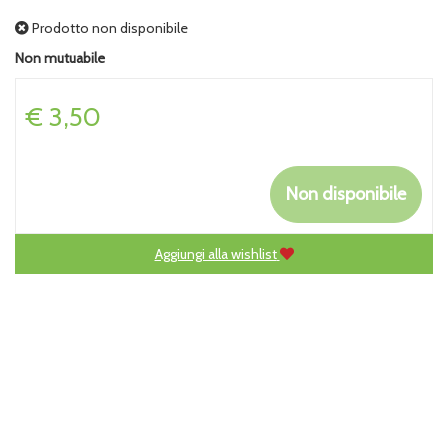
Prodotto non disponibile
Non mutuabile
Prezzo
€ 3,50
Non disponibile
Aggiungi alla wishlist