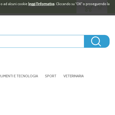
ARTICOLI
i o ad alcuni cookie
leggi l'informativa
. Cliccando su "OK" o proseguendo la
0
ACCEDI
REGISTRATI
WISHLIST
INSERITI
Cerc
UMENTI E TECNOLOGIA
SPORT
VETERINARIA