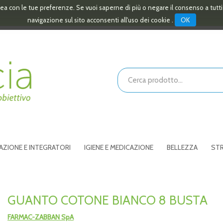
linea con le tue preferenze. Se vuoi saperne di più o negare il consenso a tutt
OK
navigazione sul sito acconsenti all'uso dei cookie .
Cerca
Prodotto
AZIONE E INTEGRATORI
IGIENE E MEDICAZIONE
BELLEZZA
STR
GUANTO COTONE BIANCO 8 BUSTA
FARMAC-ZABBAN SpA