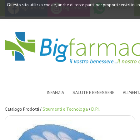
Passa
Questo sito utilizza cookie, anche di terze parti, per proporti servizi in 
Bigfarmacia
Bigfarmacia
391 3532473
al
contenuto
principale
Bigfarmacia
INFANZIA
SALUTE E BENESSERE
ALIMENT
Catalogo Prodotti /
Strumenti e Tecnologia
/
D.P.I.