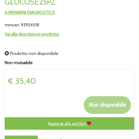
GLUCOSE25PZ
A.MENARINI DIAGNOSTICS
minsan: 931154518
Vai alla descrizione prodotto
Prodotto non disponibile
Non mutuabile
Prezzo
€ 35,40
Non disponibile
Aggiungi alla wishlist