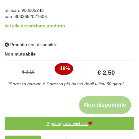
minsan: 908005248
ean: 8033652021606
Vai alla descrizione prodotto
Prodotto non disponibile
Non mutuabile
19%
Prezzo
€ 2,50
€ 3,10
Sconto
scontato
*il prezzo barrato è il prezzo più basso degli ultimi 30 giorni
del
Non disponibile
Aggiungi alla wishlist