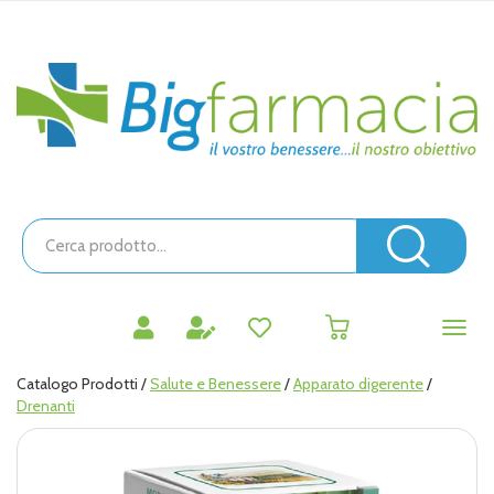
Passa
al
contenuto
Bigfarmacia
principale
Cerca
Prodotto
Cerc
prodotti
0
inseriti
Catalogo Prodotti /
Salute e Benessere
/
Apparato digerente
/
Drenanti