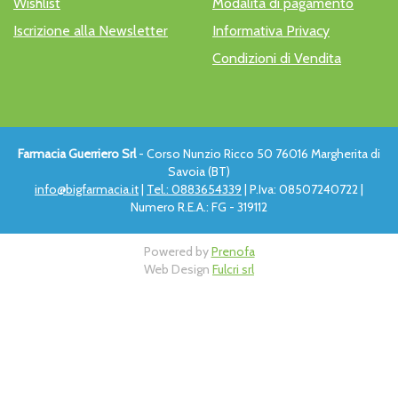
Wishlist
Modalità di pagamento
Iscrizione alla Newsletter
Informativa Privacy
Condizioni di Vendita
Farmacia Guerriero Srl
- Corso Nunzio Ricco 50 76016 Margherita di
Savoia (BT)
info@bigfarmacia.it
|
Tel.: 0883654339
| P.Iva: 08507240722 |
Numero R.E.A.: FG - 319112
Powered by
Prenofa
Web Design
Fulcri srl