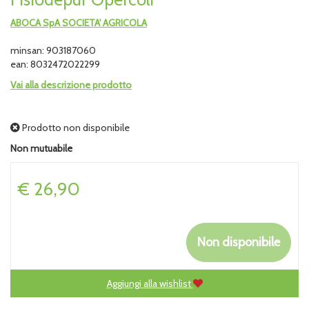
ABOCA SpA SOCIETA' AGRICOLA
minsan: 903187060
ean: 8032472022299
Vai alla descrizione prodotto
Prodotto non disponibile
Non mutuabile
Prezzo
€ 26,90
Non disponibile
Aggiungi alla wishlist