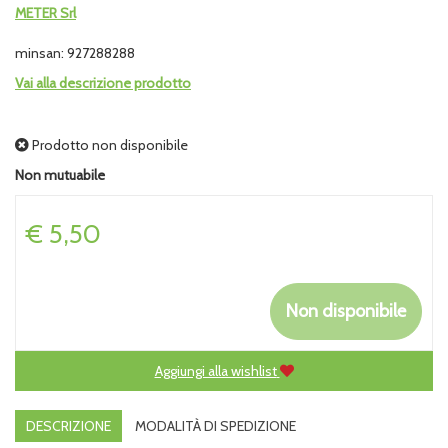
METER Srl
minsan: 927288288
Vai alla descrizione prodotto
Prodotto non disponibile
Non mutuabile
Prezzo
€ 5,50
Non disponibile
Aggiungi alla wishlist
DESCRIZIONE
MODALITÀ DI SPEDIZIONE