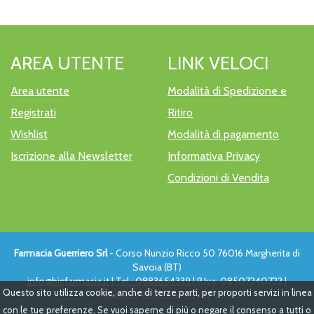
AREA UTENTE
LINK VELOCI
Area utente
Modalità di Spedizione e
Registrati
Ritiro
Wishlist
Modalità di pagamento
Iscrizione alla Newsletter
Informativa Privacy
Condizioni di Vendita
Farmacia Guerriero Srl
- Corso Nunzio Ricco 50 76016 Margherita di
Savoia (BT)
info@bigfarmacia.it
|
Tel.: 0883654339
| P.Iva: 08507240722 |
Questo sito utilizza cookie, anche di terze parti, per proporti servizi in linea
Numero R.E.A.: FG - 319112
con le tue preferenze. Se vuoi saperne di più o negare il consenso a tutti o