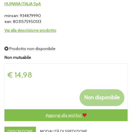
HUMANA ITALIA SpA
minsan: 934879990
ean: 8031575950133
Vai alla descrizione prodotto
Prodotto non disponibile
Non mutuabile
Prezzo
€ 14,98
Non disponibile
Aggiungi alla wishlist
DESCRIZIONE
MODALITÀ DI SPEDIZIONE