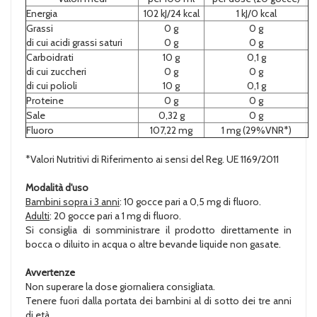
Energia
102 kJ/24 kcal
1 kJ/0 kcal
Grassi
0 g
0 g
di cui acidi grassi saturi
0 g
0 g
Carboidrati
10 g
0,1 g
di cui zuccheri
0 g
0 g
di cui polioli
10 g
0,1 g
Proteine
0 g
0 g
Sale
0,32 g
0 g
Fluoro
107,22 mg
1 mg (29%VNR*)
*Valori Nutritivi di Riferimento ai sensi del Reg. UE 1169/2011
Modalità d'uso
Bambini sopra i 3 anni
: 10 gocce pari a 0,5 mg di fluoro.
Adulti
: 20 gocce pari a 1 mg di fluoro.
Si consiglia di somministrare il prodotto direttamente in
bocca o diluito in acqua o altre bevande liquide non gasate.
Avvertenze
Non superare la dose giornaliera consigliata.
Tenere fuori dalla portata dei bambini al di sotto dei tre anni
di età.