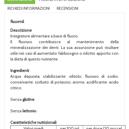
RICHIEDI INFORMAZIONI
RECENSIONI
fluormil
Descrizione
Integratore alimentare a base di fluoro.
Il fluoruro contribuisce al mantenimento della
mineralizzazione dei denti. La sua assunzione può risultare
utile nei casi di aumentato fabbisogno o ridotto apporto con
la dieta di questo nutriente.
Ingredienti
Acqua depurata; stabilizzante: xilitolo; fluoruro di sodio;
conservante: sorbato di potassio; aroma; acidificante: acido
citrico.
Senza
glutine
.
Senza
lattosio
.
Caratteristiche nutrizionali
Valori medi
per 100 ml
per dose (20 gocce)