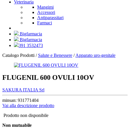
Veterinaria
Mangimi
Accessori
Antiparassitari
Farmaci
Bigfarmacia
Bigfarmacia
391 3532473
Catalogo Prodotti /
Salute e Benessere
/
Apparato uro-genitale
FLUGENIL 600 OVULI 10OV
SAKURA ITALIA Srl
minsan: 931771404
Vai alla descrizione prodotto
Prodotto non disponibile
Non mutuabile