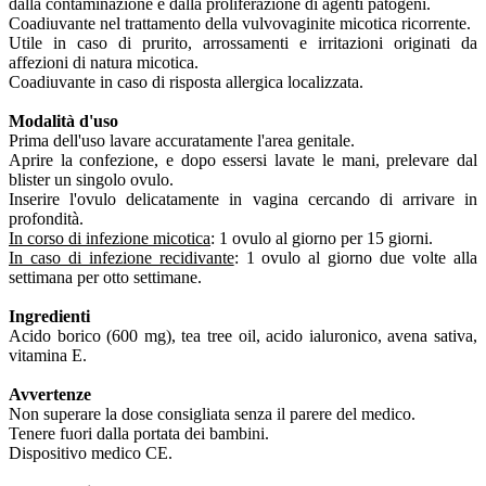
dalla contaminazione e dalla proliferazione di agenti patogeni.
Coadiuvante nel trattamento della vulvovaginite micotica ricorrente.
Utile in caso di prurito, arrossamenti e irritazioni originati da
affezioni di natura micotica.
Coadiuvante in caso di risposta allergica localizzata.
Modalità d'uso
Prima dell'uso lavare accuratamente l'area genitale.
Aprire la confezione, e dopo essersi lavate le mani, prelevare dal
blister un singolo ovulo.
Inserire l'ovulo delicatamente in vagina cercando di arrivare in
profondità.
In corso di infezione micotica
: 1 ovulo al giorno per 15 giorni.
In caso di infezione recidivante
: 1 ovulo al giorno due volte alla
settimana per otto settimane.
Ingredienti
Acido borico (600 mg), tea tree oil, acido ialuronico, avena sativa,
vitamina E.
Avvertenze
Non superare la dose consigliata senza il parere del medico.
Tenere fuori dalla portata dei bambini.
Dispositivo medico CE.