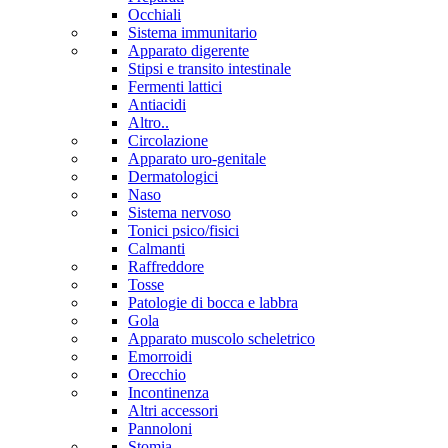
Occhiali
Sistema immunitario
Apparato digerente
Stipsi e transito intestinale
Fermenti lattici
Antiacidi
Altro..
Circolazione
Apparato uro-genitale
Dermatologici
Naso
Sistema nervoso
Tonici psico/fisici
Calmanti
Raffreddore
Tosse
Patologie di bocca e labbra
Gola
Apparato muscolo scheletrico
Emorroidi
Orecchio
Incontinenza
Altri accessori
Pannoloni
Stomia