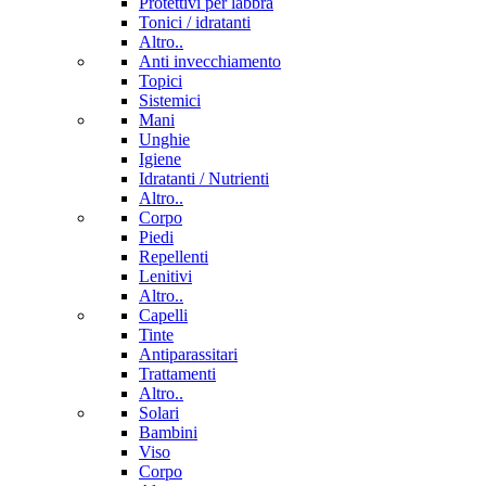
Protettivi per labbra
Tonici / idratanti
Altro..
Anti invecchiamento
Topici
Sistemici
Mani
Unghie
Igiene
Idratanti / Nutrienti
Altro..
Corpo
Piedi
Repellenti
Lenitivi
Altro..
Capelli
Tinte
Antiparassitari
Trattamenti
Altro..
Solari
Bambini
Viso
Corpo