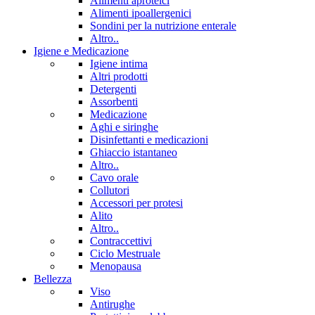
Alimenti aproteici
Alimenti ipoallergenici
Sondini per la nutrizione enterale
Altro..
Igiene e Medicazione
Igiene intima
Altri prodotti
Detergenti
Assorbenti
Medicazione
Aghi e siringhe
Disinfettanti e medicazioni
Ghiaccio istantaneo
Altro..
Cavo orale
Collutori
Accessori per protesi
Alito
Altro..
Contraccettivi
Ciclo Mestruale
Menopausa
Bellezza
Viso
Antirughe