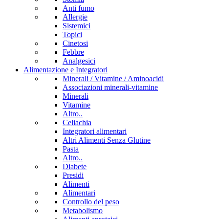
Anti fumo
Allergie
Sistemici
Topici
Cinetosi
Febbre
Analgesici
Alimentazione e Integratori
Minerali / Vitamine / Aminoacidi
Associazioni minerali-vitamine
Minerali
Vitamine
Altro..
Celiachia
Integratori alimentari
Altri Alimenti Senza Glutine
Pasta
Altro..
Diabete
Presidi
Alimenti
Alimentari
Controllo del peso
Metabolismo