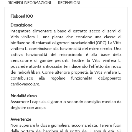
RICHIEDI INFORMAZIONI
RECENSIONI
Fleboral 100
Descrizione
Integratore alimentare a base di estratto secco di semi di
Vitis vinifera L, una pianta che contiene una classe di
bioflavonoidi chiamati oligomeri procianidolici (OPC). La Vitis
vinifera L. contribuisce alla funzionalità del microcircolo. Una
cattiva funzionalità del microcircolo è alla base della
sensazione di gambe pesanti. Inoltre, la Vitis vinifera L.
possiede attività antiossidante, riducendo l'effetto dannoso
dei radicali liberi. Come ulteriore proprietà, la Vitis vinifera L.
contribuisce alla regolare funzionalità dell'apparato
cardiovascolare.
Modalità d'uso
Assumere 1 capsula al giorno o secondo consiglio medico da
deglutire con acqua.
Avvertenze
Non superare la dose giornaliera raccomandata. Tenere fuori
dalla portata dei bambini al di sotto dei 3 anni di età. Gli