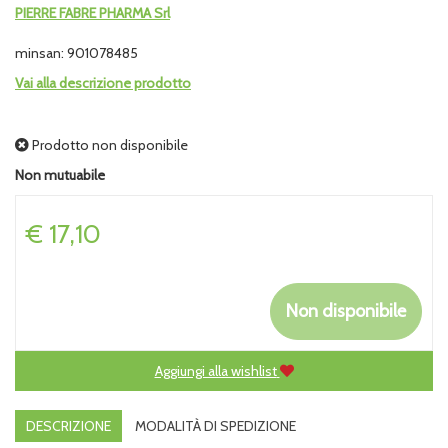
PIERRE FABRE PHARMA Srl
minsan: 901078485
Vai alla descrizione prodotto
Prodotto non disponibile
Non mutuabile
Prezzo
€ 17,10
Non disponibile
Aggiungi alla wishlist
DESCRIZIONE
MODALITÀ DI SPEDIZIONE