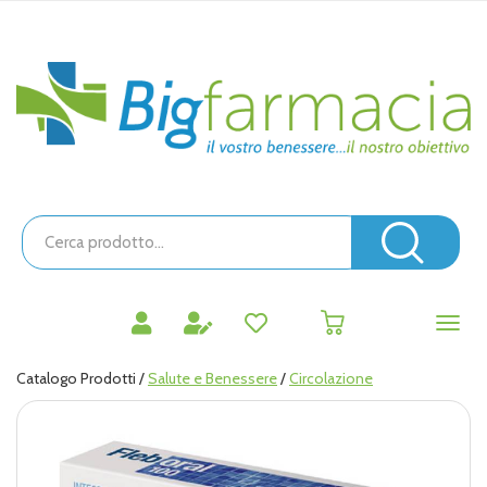
Passa
al
contenuto
Bigfarmacia
principale
Cerca
Prodotto
Cerc
prodotti
0
inseriti
Catalogo Prodotti /
Salute e Benessere
/
Circolazione