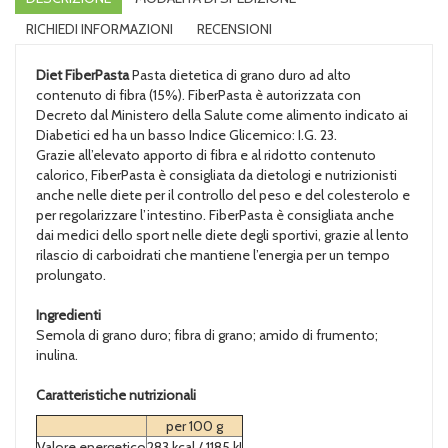
RICHIEDI INFORMAZIONI
RECENSIONI
Diet FiberPasta
Pasta dietetica di grano duro ad alto
contenuto di fibra (15%). FiberPasta è autorizzata con
Decreto dal Ministero della Salute come alimento indicato ai
Diabetici ed ha un basso Indice Glicemico: I.G. 23.
Grazie all’elevato apporto di fibra e al ridotto contenuto
calorico, FiberPasta è consigliata da dietologi e nutrizionisti
anche nelle diete per il controllo del peso e del colesterolo e
per regolarizzare l’intestino. FiberPasta è consigliata anche
dai medici dello sport nelle diete degli sportivi, grazie al lento
rilascio di carboidrati che mantiene l’energia per un tempo
prolungato.
Ingredienti
Semola di grano duro; fibra di grano; amido di frumento;
inulina.
Caratteristiche nutrizionali
per 100 g
Valore energetico
283 kcal / 1185 kJ