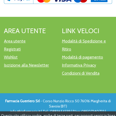
AREA UTENTE
LINK VELOCI
Area utente
Modalità di Spedizione e
Registrati
Ritiro
Wishlist
Modalità di pagamento
Iscrizione alla Newsletter
Informativa Privacy
Condizioni di Vendita
Farmacia Guerriero Srl
- Corso Nunzio Ricco 50 76016 Margherita di
Savoia (BT)
info@bigfarmacia.it
|
Tel.: 0883654339
| P.Iva: 08507240722 |
Questo sito utilizza cookie, anche di terze parti, per proporti servizi in linea