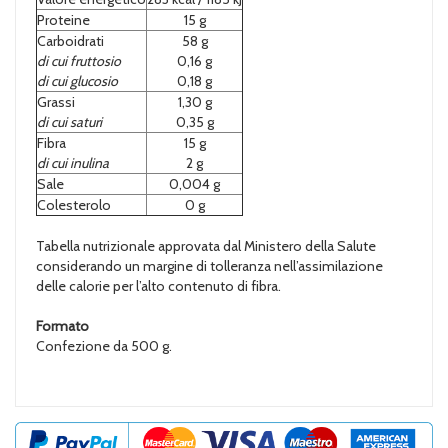
Proteine
15 g
Carboidrati
58 g
di cui fruttosio
0,16 g
di cui glucosio
0,18 g
Grassi
1,30 g
di cui saturi
0,35 g
Fibra
15 g
di cui inulina
2 g
Sale
0,004 g
Colesterolo
0 g
Tabella nutrizionale approvata dal Ministero della Salute
considerando un margine di tolleranza nell’assimilazione
delle calorie per l’alto contenuto di fibra.
Formato
Confezione da 500 g.