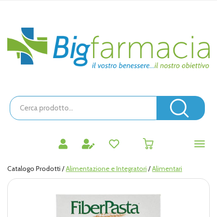
Passa
al
contenuto
Bigfarmacia
principale
Cerca
Prodotto
Cerc
prodotti
0
inseriti
Catalogo Prodotti /
Alimentazione e Integratori
/
Alimentari