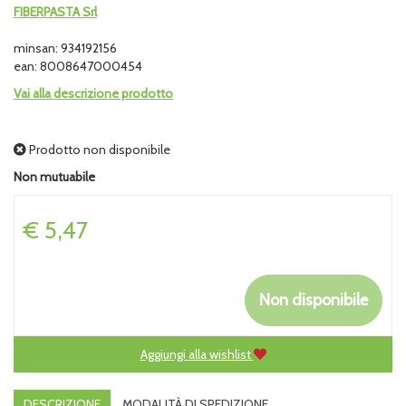
FIBERPASTA Srl
minsan: 934192156
ean: 8008647000454
Vai alla descrizione prodotto
Prodotto non disponibile
Non mutuabile
Prezzo
€ 5,47
Non disponibile
Aggiungi alla wishlist
DESCRIZIONE
MODALITÀ DI SPEDIZIONE