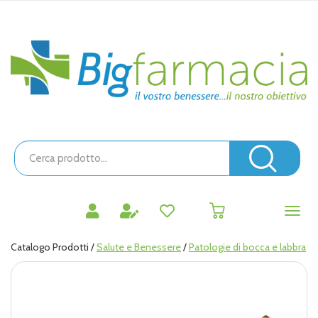
Passa
al
contenuto
Bigfarmacia
principale
Cerca
Prodotto
Cerc
prodotti
0
inseriti
Catalogo Prodotti /
Salute e Benessere
/
Patologie di bocca e labbra