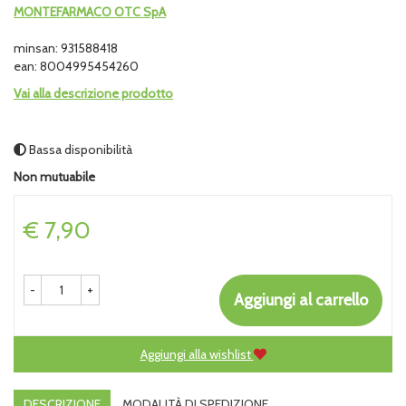
MONTEFARMACO OTC SpA
minsan: 931588418
ean: 8004995454260
Vai alla descrizione prodotto
Bassa disponibilità
Non mutuabile
Prezzo
€ 7,90
-
+
Aggiungi al carrello
Aggiungi alla wishlist
DESCRIZIONE
MODALITÀ DI SPEDIZIONE