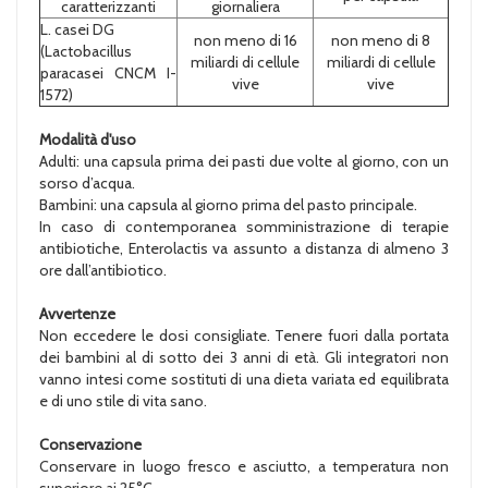
caratterizzanti
giornaliera
L. casei DG
non meno di 16
non meno di 8
(Lactobacillus
miliardi di cellule
miliardi di cellule
paracasei CNCM I-
vive
vive
1572)
Modalità d'uso
Adulti: una capsula prima dei pasti due volte al giorno, con un
sorso d’acqua.
Bambini: una capsula al giorno prima del pasto principale.
In caso di contemporanea somministrazione di terapie
antibiotiche, Enterolactis va assunto a distanza di almeno 3
ore dall’antibiotico.
Avvertenze
Non eccedere le dosi consigliate. Tenere fuori dalla portata
dei bambini al di sotto dei 3 anni di età. Gli integratori non
vanno intesi come sostituti di una dieta variata ed equilibrata
e di uno stile di vita sano.
Conservazione
Conservare in luogo fresco e asciutto, a temperatura non
superiore ai 25°C.