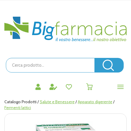
Passa
al
contenuto
Bigfarmacia
principale
Cerca
Prodotto
Cerc
prodotti
0
inseriti
Catalogo Prodotti /
Salute e Benessere
/
Apparato digerente
/
Fermenti lattici