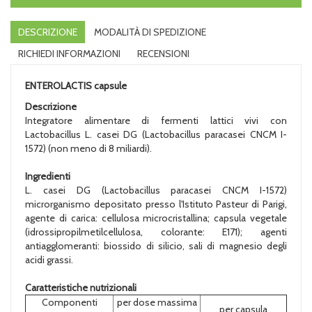
DESCRIZIONE
MODALITÀ DI SPEDIZIONE
RICHIEDI INFORMAZIONI
RECENSIONI
ENTEROLACTIS capsule
Descrizione
Integratore alimentare di fermenti lattici vivi con
Lactobacillus L. casei DG (Lactobacillus paracasei CNCM I-
1572) (non meno di 8 miliardi).
Ingredienti
L. casei DG (Lactobacillus paracasei CNCM I-1572)
microrganismo depositato presso l'Istituto Pasteur di Parigi,
agente di carica: cellulosa microcristallina; capsula vegetale
(idrossipropilmetilcellulosa, colorante: E171); agenti
antiagglomeranti: biossido di silicio, sali di magnesio degli
acidi grassi.
Caratteristiche nutrizionali
Componenti
per dose massima
per capsula