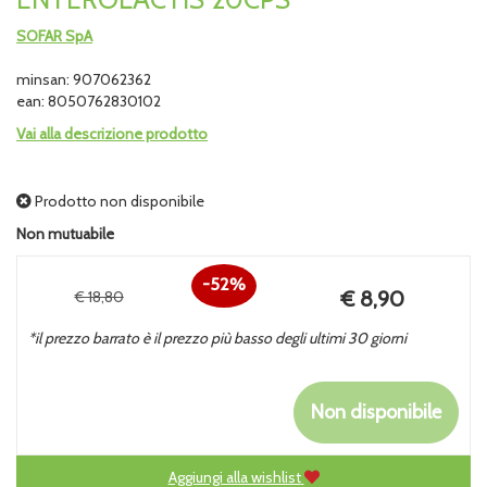
SOFAR SpA
minsan: 907062362
ean: 8050762830102
Vai alla descrizione prodotto
Prodotto non disponibile
Non mutuabile
52%
Prezzo
€ 8,90
€ 18,80
Sconto
scontato
*il prezzo barrato è il prezzo più basso degli ultimi 30 giorni
del
Non disponibile
Aggiungi alla wishlist