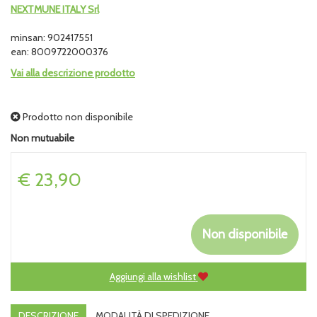
NEXTMUNE ITALY Srl
minsan: 902417551
ean: 8009722000376
Vai alla descrizione prodotto
Prodotto non disponibile
Non mutuabile
Prezzo
€ 23,90
Non disponibile
Aggiungi alla wishlist
DESCRIZIONE
MODALITÀ DI SPEDIZIONE