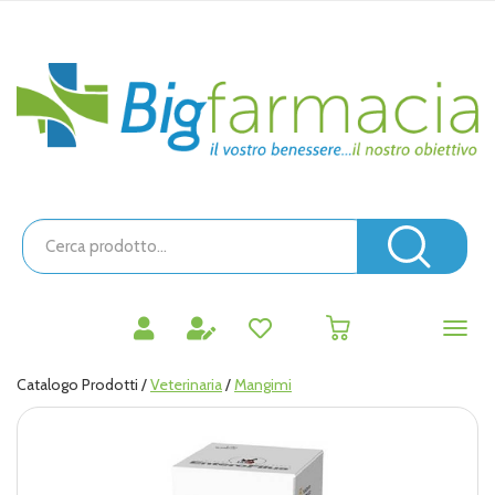
Passa
al
contenuto
Bigfarmacia
principale
Cerca
Prodotto
Cerc
prodotti
0
inseriti
Catalogo Prodotti /
Veterinaria
/
Mangimi