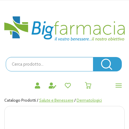
Passa
al
contenuto
Bigfarmacia
principale
Cerca
Prodotto
Cerc
prodotti
0
inseriti
Catalogo Prodotti /
Salute e Benessere
/
Dermatologici