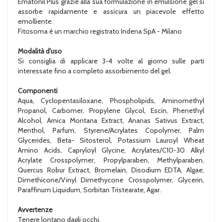
Ematonil Plus grazie alla sua formulazione in emulsione gel si
assorbe rapidamente e assicura un piacevole effetto
emolliente.
Fitosoma è un marchio registrato Indena SpA - Milano
Modalità d'uso
Si consiglia di applicare 3-4 volte al giorno sulle parti
interessate fino a completo assorbimento del gel.
Componenti
Aqua, Cyclopentasiloxane, Phospholipids, Aminomethyl
Propanol, Carbomer, Propylene Glycol, Escin, Phenethyl
Alcohol, Arnica Montana Extract, Ananas Sativus Extract,
Menthol, Parfum, Styrene/Acrylates Copolymer, Palm
Glycerides, Beta- Sitosterol, Potassium Lauroyl Wheat
Amino Acids, Capryloyl Glycine, Acrylates/C10-30 Alkyl
Acrylate Crosspolymer, Propylparaben, Methylparaben,
Quercus Robur Extract, Bromelain, Disodium EDTA, Algae,
Dimethicone/Vinyl Dimethycone Crosspolymer, Glycerin,
Paraffinum Liquidum, Sorbitan Tristearate, Agar.
Avvertenze
Tenere lontano dagli occhi.