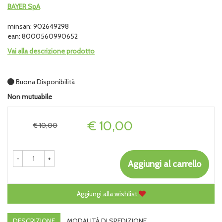
BAYER SpA
minsan: 902649298
ean: 8000560990652
Vai alla descrizione prodotto
Buona Disponibilità
Non mutuabile
Prezzo
€ 10,00
€ 10,00
-
+
Aggiungi al carrello
Aggiungi alla wishlist
DESCRIZIONE
MODALITÀ DI SPEDIZIONE