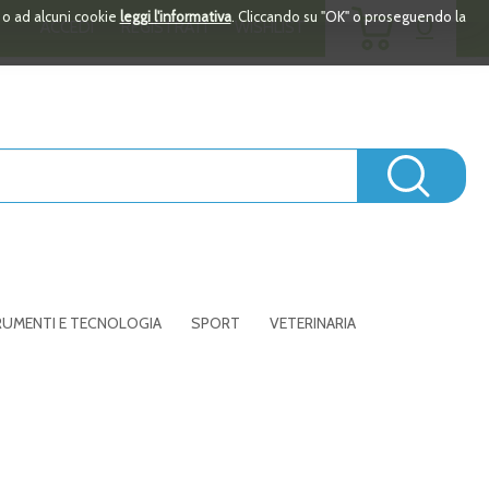
ARTICOLI
i o ad alcuni cookie
leggi l'informativa
. Cliccando su "OK" o proseguendo la
0
ACCEDI
REGISTRATI
WISHLIST
INSERITI
Cerc
UMENTI E TECNOLOGIA
SPORT
VETERINARIA