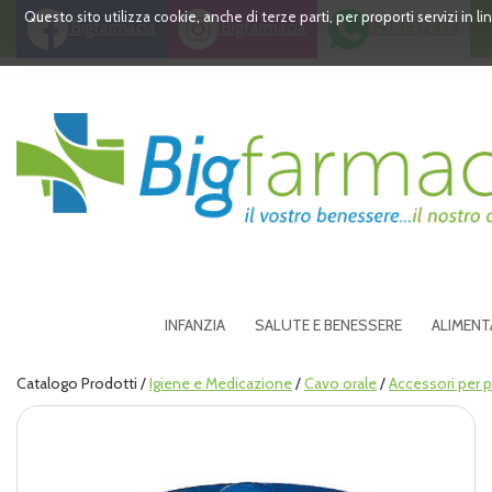
Passa
Questo sito utilizza cookie, anche di terze parti, per proporti servizi in 
Bigfarmacia
Bigfarmacia
391 3532473
al
contenuto
principale
Bigfarmacia
INFANZIA
SALUTE E BENESSERE
ALIMENT
Catalogo Prodotti /
Igiene e Medicazione
/
Cavo orale
/
Accessori per p