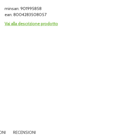
minsan: 901995858
ean: 8004283508057
Vai alla descrizione prodotto
ONI
RECENSIONI