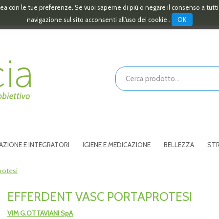
linea con le tue preferenze. Se vuoi saperne di più o negare il consenso a tutt
OK
navigazione sul sito acconsenti all'uso dei cookie .
Cerca
Prodotto
AZIONE E INTEGRATORI
IGIENE E MEDICAZIONE
BELLEZZA
STR
rotesi
EFFERDENT VASC PORTAPROTESI
VIM G.OTTAVIANI SpA