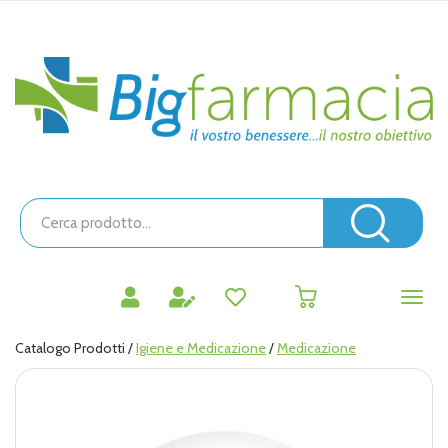
Passa
al
contenuto
Bigfarmacia
principale
Cerca
Prodotto
Cerc
prodotti
0
inseriti
Catalogo Prodotti /
Igiene e Medicazione
/
Medicazione