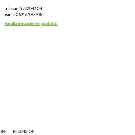
minsan: 923204604
ean: 5052197007084
Vai alla descrizione prodotto
ONI
RECENSIONI