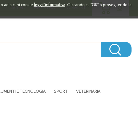
ARTICOLI
i o ad alcuni cookie
leggi l'informativa
. Cliccando su "OK" o proseguendo la
0
ACCEDI
REGISTRATI
WISHLIST
INSERITI
Cerc
UMENTI E TECNOLOGIA
SPORT
VETERINARIA