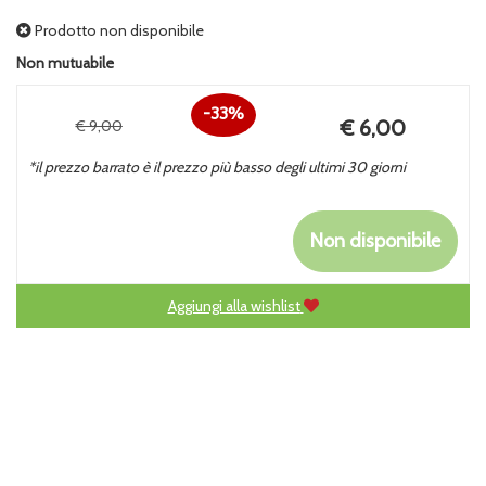
Prodotto non disponibile
Non mutuabile
33%
Prezzo
€ 6,00
€ 9,00
Sconto
scontato
*il prezzo barrato è il prezzo più basso degli ultimi 30 giorni
del
Non disponibile
Aggiungi alla wishlist