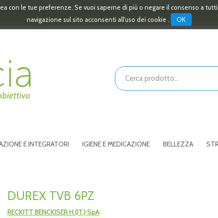
linea con le tue preferenze. Se vuoi saperne di più o negare il consenso a tutt
OK
navigazione sul sito acconsenti all'uso dei cookie .
Cerca
Prodotto
AZIONE E INTEGRATORI
IGIENE E MEDICAZIONE
BELLEZZA
STR
DUREX TVB 6PZ
RECKITT BENCKISER H.(IT.) SpA