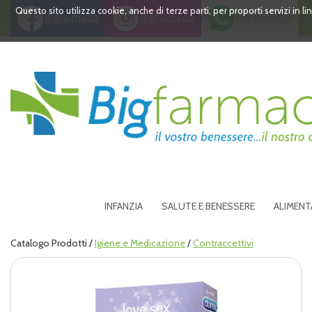
Passa
Questo sito utilizza cookie, anche di terze parti, per proporti servizi in 
Bigfarmacia
Bigfarmacia
391 3532473
al
contenuto
principale
Bigfarmacia
INFANZIA
SALUTE E BENESSERE
ALIMENT
Catalogo Prodotti /
Igiene e Medicazione
/
Contraccettivi