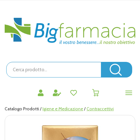
Passa
al
contenuto
Bigfarmacia
principale
Cerca
Prodotto
Cerc
prodotti
0
inseriti
Catalogo Prodotti /
Igiene e Medicazione
/
Contraccettivi