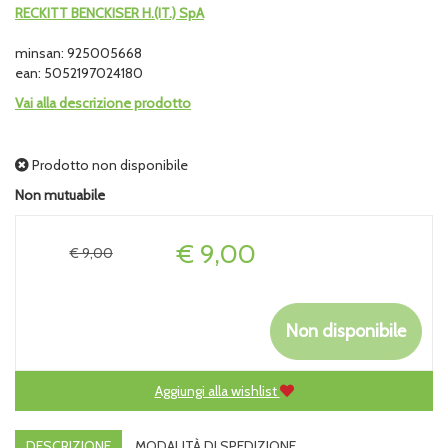
RECKITT BENCKISER H.(IT.) SpA
minsan: 925005668
ean: 5052197024180
Vai alla descrizione prodotto
Prodotto non disponibile
Non mutuabile
Prezzo
€ 9,00
€ 9,00
Non disponibile
Aggiungi alla wishlist
DESCRIZIONE
MODALITÀ DI SPEDIZIONE