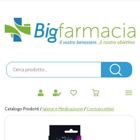
Passa
al
contenuto
Bigfarmacia
principale
Cerca
Prodotto
Cerc
prodotti
0
inseriti
Catalogo Prodotti /
Igiene e Medicazione
/
Contraccettivi