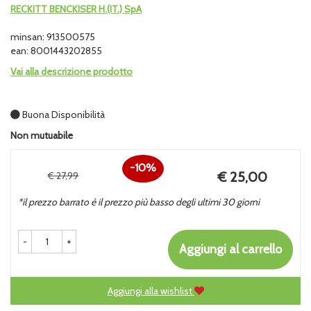
RECKITT BENCKISER H.(IT.) SpA
minsan: 913500575
ean: 8001443202855
Vai alla descrizione prodotto
Buona Disponibilità
Non mutuabile
10%
Prezzo
€ 25,00
€ 27,99
Sconto
scontato
*il prezzo barrato è il prezzo più basso degli ultimi 30 giorni
del
-
+
Aggiungi al carrello
Aggiungi alla wishlist