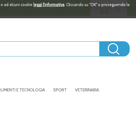
ARTICOLI
i o ad alcuni cookie
leggi l'informativa
. Cliccando su "OK" o proseguendo la
0
ACCEDI
REGISTRATI
WISHLIST
INSERITI
Cerc
UMENTI E TECNOLOGIA
SPORT
VETERINARIA