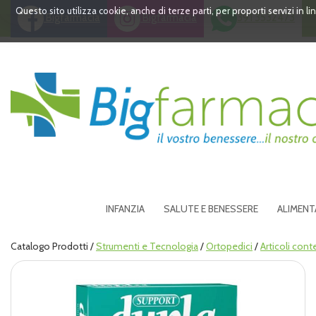
Passa
Questo sito utilizza cookie, anche di terze parti, per proporti servizi in 
Bigfarmacia
Bigfarmacia
391 3532473
al
contenuto
principale
Bigfarmacia
INFANZIA
SALUTE E BENESSERE
ALIMENT
Catalogo Prodotti /
Strumenti e Tecnologia
/
Ortopedici
/
Articoli conte