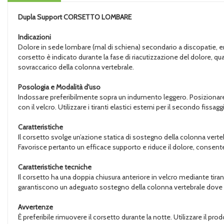
Dupla Support
CORSETTO LOMBARE
Indicazioni
Dolore in sede lombare (mal di schiena) secondario a discopatie, ernie
corsetto è indicato durante la fase di riacutizzazione del dolore, qu
sovraccarico della colonna vertebrale.
Posologia e Modalità d'uso
Indossare preferibilmente sopra un indumento leggero. Posizionare l
con il velcro. Utilizzare i tiranti elastici esterni per il secondo fis
Caratteristiche
Il corsetto svolge un’azione statica di sostegno della colonna vertebr
Favorisce pertanto un efficace supporto e riduce il dolore, consente
Caratteristiche tecniche
Il corsetto ha una doppia chiusura anteriore in velcro mediante tira
garantiscono un adeguato sostegno della colonna vertebrale dove è 
Avvertenze
È preferibile rimuovere il corsetto durante la notte. Utilizzare il pro