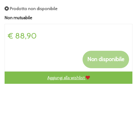
Prodotto non disponibile
Non mutuabile
Prezzo
€ 88,90
Non disponibile
Aggiungi alla wishlist