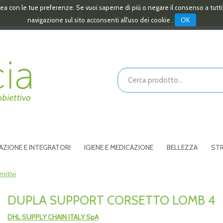
linea con le tue preferenze. Se vuoi saperne di più o negare il consenso a tutt
OK
navigazione sul sito acconsenti all'uso dei cookie .
Cerca
Prodotto
AZIONE E INTEGRATORI
IGIENE E MEDICAZIONE
BELLEZZA
STR
nitivi
DUPLA SUPPORT CORSETTO LOMB 4
DHL SUPPLY CHAIN ITALY SpA