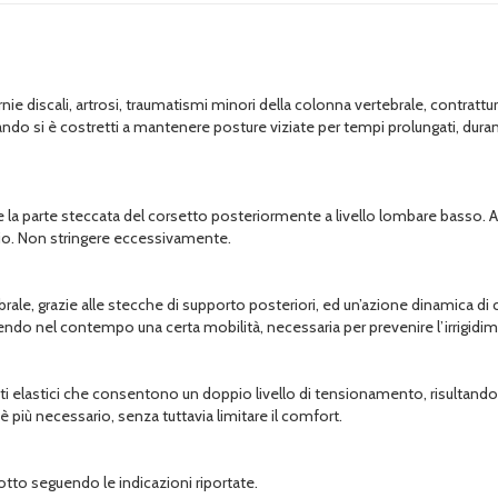
 discali, artrosi, traumatismi minori della colonna vertebrale, contratture 
ando si è costretti a mantenere posture viziate per tempi prolungati, durant
a parte steccata del corsetto posteriormente a livello lombare basso. Attu
saggio. Non stringere eccessivamente.
ale, grazie alle stecche di supporto posteriori, ed un’azione dinamica di co
ndo nel contempo una certa mobilità, necessaria per prevenire l’irrigidime
nti elastici che consentono un doppio livello di tensionamento, risultando 
più necessario, senza tuttavia limitare il comfort.
dotto seguendo le indicazioni riportate.