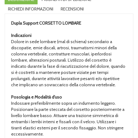
RICHIEDI INFORMAZIONI
RECENSIONI
Dupla Support
CORSETTO LOMBARE
Indicazioni
Dolore in sede lombare (mal di schiena) secondario a
discopatie, ernie discali, artrosi, traumatismi minori della
colonna vertebrale, contratture muscolari, iperlordosi
lombare, alterazioni posturali. L’utilizzo del corsetto è
indicato durante la fase di riacutizzazione del dolore, quando
si è costretti a mantenere posture viziate per tempi
prolungati, durante attività lavorative pesanti e/o ripetitive
che implicano un sovraccarico della colonna vertebrale.
Posologia e Modalità d'uso
Indossare preferibilmente sopra un indumento leggero.
Posizionare la parte steccata del corsetto posteriormente a
livello lombare basso. Attuare una trazione simmetrica di
entrambi i lembi interni e fissarli con il velcro. Utilizzare i
tiranti elastici esterni per il secondo fissaggio. Non stringere
eccessivamente.