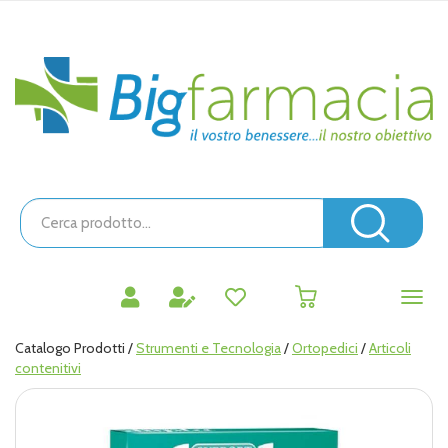
Passa
al
contenuto
Bigfarmacia
principale
Cerca
Prodotto
Cerc
prodotti
0
inseriti
Catalogo Prodotti /
Strumenti e Tecnologia
/
Ortopedici
/
Articoli
contenitivi