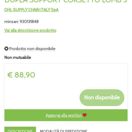
DHL SUPPLY CHAIN ITALY SpA
minsan: 930131848
Vai alla descrizione prodotto
Prodotto non disponibile
Non mutuabile
Prezzo
€ 88,90
Non disponibile
Aggiungi alla wishlist
DESCRIZIONE
MODALITÀ DI SPEDIZIONE