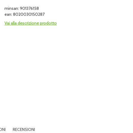
minsan: 901376158
ean: 8020030150287
Vai alla descrizione prodotto
ONI
RECENSIONI