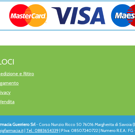
LOCI
edizione e Ritiro
pagamento
rivacy
Vendita
rmacia Guerriero Srl
- Corso Nunzio Ricco 50 76016 Margherita di Savoia (
igfarmacia.it
|
Tel.: 0883654339
| P.Iva: 08507240722 | Numero R.E.A.: FG -