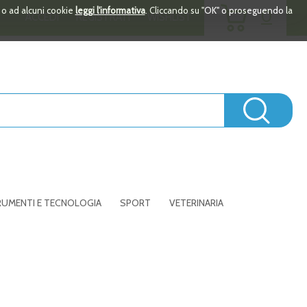
ARTICOLI
i o ad alcuni cookie
leggi l'informativa
. Cliccando su "OK" o proseguendo la
0
ACCEDI
REGISTRATI
WISHLIST
INSERITI
Cerc
UMENTI E TECNOLOGIA
SPORT
VETERINARIA