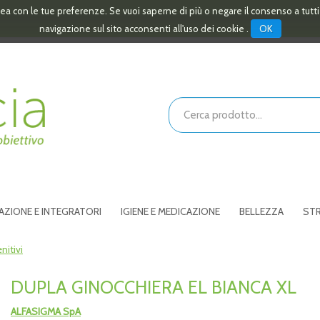
linea con le tue preferenze. Se vuoi saperne di più o negare il consenso a tutt
OK
navigazione sul sito acconsenti all'uso dei cookie .
Cerca
Prodotto
AZIONE E INTEGRATORI
IGIENE E MEDICAZIONE
BELLEZZA
STR
nitivi
DUPLA GINOCCHIERA EL BIANCA XL
ALFASIGMA SpA