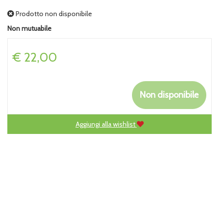
Prodotto non disponibile
Non mutuabile
Prezzo
€ 22,00
Non disponibile
Aggiungi alla wishlist