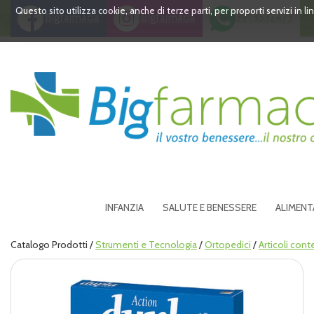
Passa
Questo sito utilizza cookie, anche di terze parti, per proporti servizi in 
Bigfarmacia
Bigfarmacia
391 3532473
al
contenuto
principale
Bigfarmacia
INFANZIA
SALUTE E BENESSERE
ALIMENT
Catalogo Prodotti /
Strumenti e Tecnologia
/
Ortopedici
/
Articoli conte