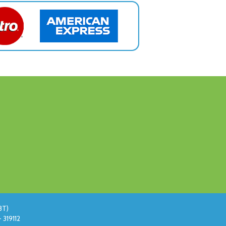
BT)
 319112